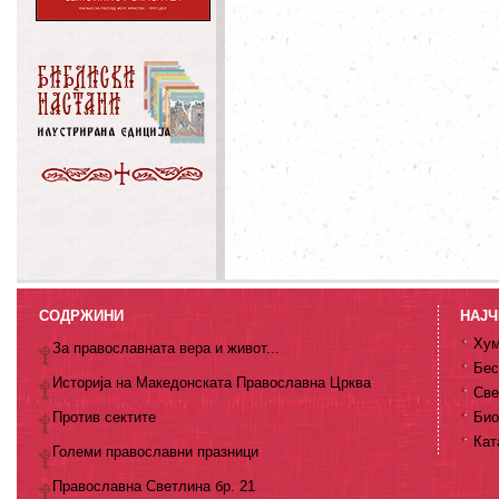
СОДРЖИНИ
НАЈЧ
Хум
За православната вера и живот...
Бес
Историја на Македонската Православна Црква
Све
Против сектите
Био
Кат
Големи православни празници
Православна Светлина бр. 21