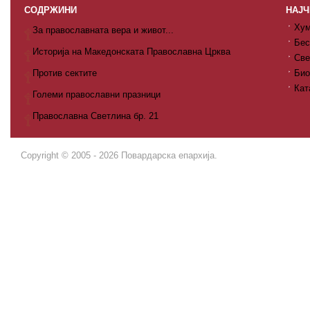
СОДРЖИНИ
НАЈЧ
Хум
За православната вера и живот...
Бес
Историја на Македонската Православна Црква
Све
Против сектите
Био
Кат
Големи православни празници
Православна Светлина бр. 21
Copyright © 2005 - 2026 Повардарска епархија.