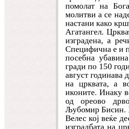
помолат на Бога
молитви а се над
настани како крш
Агатангел. Црква
изградена, а реч
Специфична е и п
посебна убавина
гради по 150 год
август годинава 
на црквата, а в
иконите. Инаку в
од ореово дрво
Љубомир Бисин.
Велес кој веќе д
изградбата на цр