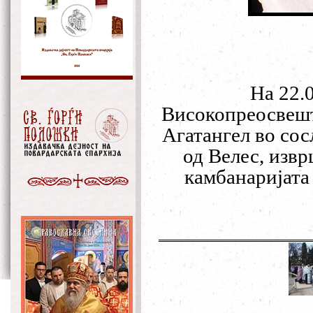
Н
а 22
.
В
исокопреосвеш
Агатангел
во сос
од Велес, изв
камбанаријата