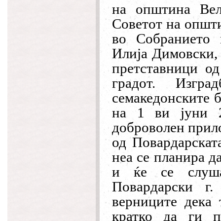
на општина Вел
Советот на општи
во Собранието 
Илија Димовски,
претставници од
градот. Изгр
семакедонските б
на 1 ви јуни 2
доброволен прило
од Повардарската
неа се планира да
и ќе се слуша
Повардарски г.
верниците дека 
кратко да ги п