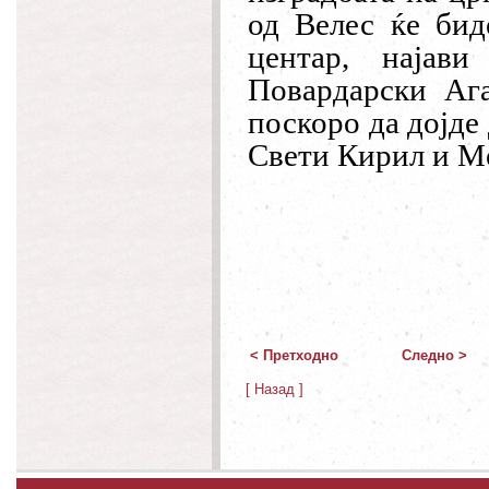
од Велес ќе бид
центар, најави
Повардарски Ага
поскоро да дојде
Свети Кирил и Ме
< Претходно
Следно >
[ Назад ]