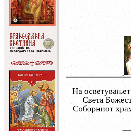
На осветувањет
Света Божест
Соборниот храм