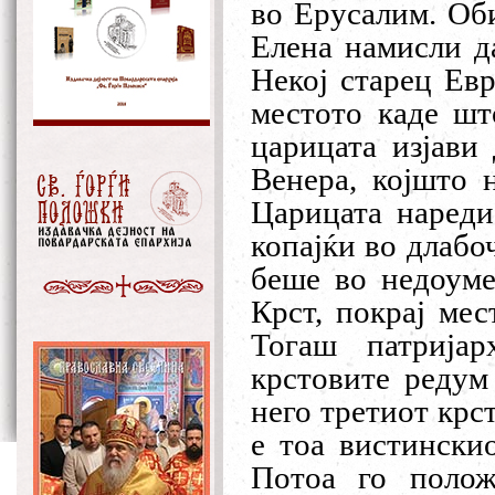
во Ерусалим. Оби
Елена намисли д
Некој старец Евр
местото каде шт
царицата изјави
Венера, којшто 
Царицата нареди
копајќи во длабо
беше во недоуме
Крст, покрај ме
Тогаш патрија
крстовите редум 
него третиот крс
е тоа вистински
Потоа го полож