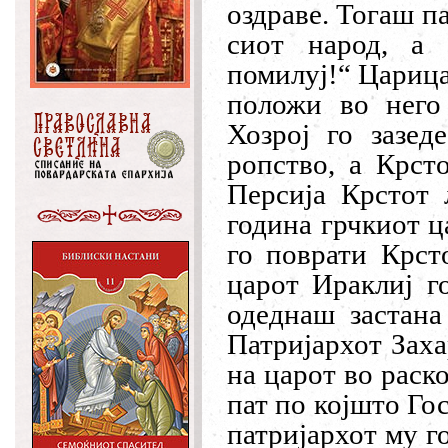
оздраве. Тогаш па
сиот народ, а 
помилуј!“ Царица
положи во него
Хозрој го зазед
ропство, а Крст
Персија Крстот 
година грчкиот ц
го поврати Крст
царот Ираклиј г
одеднаш застана
Патријархот Заха
на царот во раск
пат по којшто Го
патријархот му го