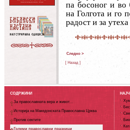
па босоног и во 
на Голгота и го 
радост и за утеха
Следно >
[ Назад ]
СОДРЖИНИ
НАЈЧ
Хум
За православната вера и живот...
Бес
Историја на Македонската Православна Црква
Све
Против сектите
Био
Кат
Големи православни празници