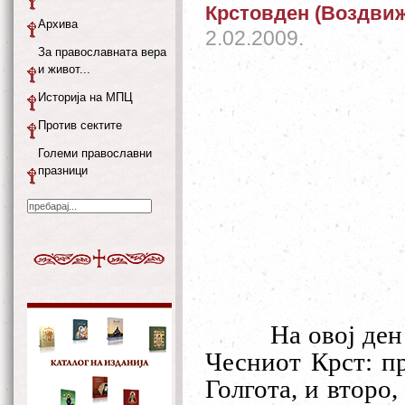
Крстовден (Воздвиже
Архива
2.02.2009.
За православната вера
и живот...
Историја на МПЦ
Против сектите
Големи православни
празници
На овој ден
Чесниот Крст: п
Голгота, и второ