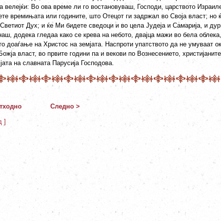
а велејќи: Во ова време ли го востановуваш, Господи, царството Израил
ете времињата или годините, што Отецот ги задржал во Своја власт; но ќ
Светиот Дух; и ќе Ми бидете сведоци и во цела Јудеја и Самарија, и дур
аш, додека гледаа како се крева на небото, двајца мажи во бела облека
то доаѓање на Христос на земјата. Наспроти упатството да не умуваат о
Божја власт, во првите години па и векови по Вознесението, христијани
јата на славната Парусија Господова.
тходно
Следно >
д ]