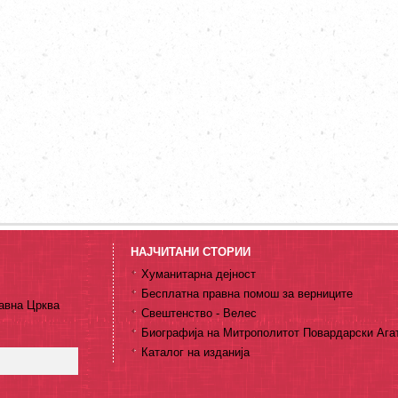
НАЈЧИТАНИ СТОРИИ
Хуманитарна дејност
Бесплатна правна помош за верниците
авна Црква
Свештенство - Велес
Биографија на Митрополитот Повардарски Ага
Каталог на изданија