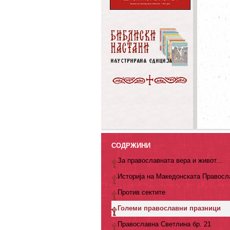
СОДРЖИНИ
За православната вера и живот...
Историја на Македонската Правосл
Против сектите
Големи православни празници
Православна Светлина бр. 21