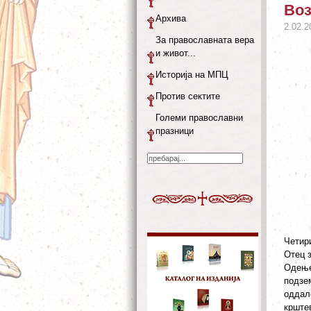
Воз
Архива
2.02.2
За православната вера
и живот...
Историја на МПЦ
Против сектите
Големи православни
празници
Четири
Отец з
Одењет
подзе
оддал
крштев