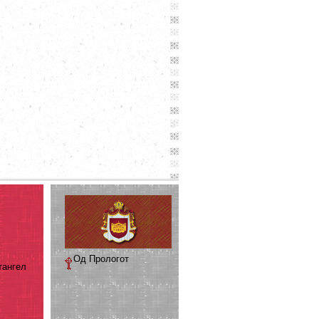
Од Прологот
тангел