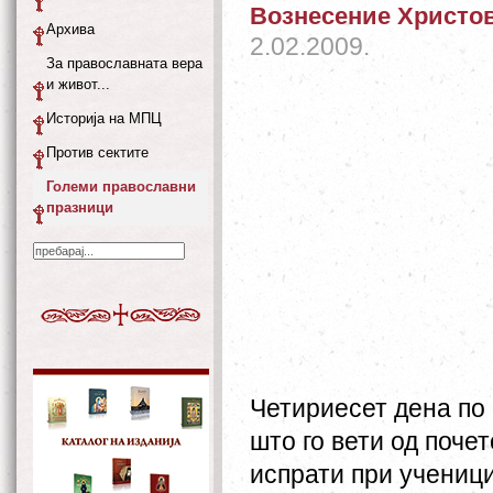
Вознесение Христо
Архива
2.02.2009.
За православната вера
и живот...
Историја на МПЦ
Против сектите
Големи православни
празници
Четириесет дена по 
што го вети од почет
испрати при учениц