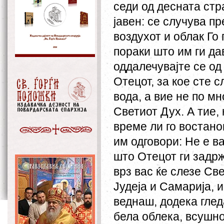
седи од десната стр
јавен: се случува п
воздухот и облак Го
пораки што им ги да
оддалечувајте се од
Отецот, за кое сте
вода, а вие не по мн
Светиот Дух. А тие, 
време ли го востан
им одговори: Не е в
што Отецот ги задрж
врз вас ќе слезе Св
Јудеја и Самарија, и
веднаш, додека глед
бела облека, всушно