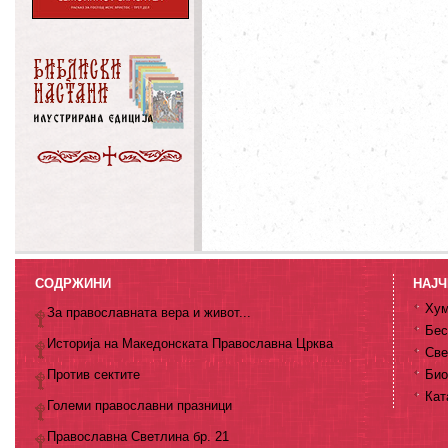
СОДРЖИНИ
НАЈЧ
Хум
За православната вера и живот...
Бес
Историја на Македонската Православна Црква
Све
Против сектите
Био
Кат
Големи православни празници
Православна Светлина бр. 21