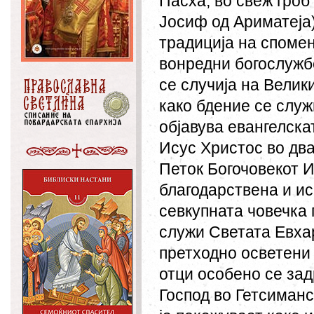
Пасха, во свеж гроб
Јосиф од Ариматеја)
традиција на спомен
вонредни богослужбе
се случија на Велик
како бдение се служи
објавува евангелска
Исус Христос во два
Петок Богочовекот 
благодарствена и ис
севкупната човечка 
служи Светата Евхар
претходно осветени 
отци особено се зад
Господ во Гетсиманс