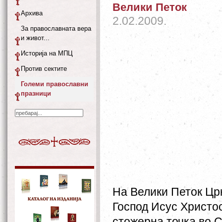
Велики Петок
Архива
2.02.2009.
За православната вера
и живот...
Историја на МПЦ
Против сектите
Големи православни
празници
На Велики Петок Црк
Господ Исус Христос
стожерна точка во С