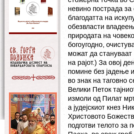
невино пострада за 
благодатта на искуп
обезвласти владеење
природата на човеко
богоугодно, очистува
можат да стануваат
на рајот.) За овој д
помине без јадење и
во знак на таговно 
Велики Петок тајнио
измоли од Пилат мрт
а јудејскиот кнез Н
Христовото Божестве
подготви телото за 