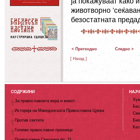
ја покажуваат како 
животворно ’сеќавањ
безостатната предад
< Претходно
Следно >
[ Назад ]
СОДРЖИНИ
НАЈЧ
Хум
За православната вера и живот...
Бес
Историја на Македонската Православна Црква
Све
Против сектите
Био
Кат
Големи православни празници
Православна Светлина бр. 21