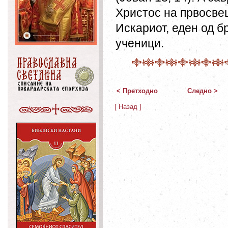
Христос на првосве
Искариот, еден од б
ученици.
< Претходно
Следно >
[ Назад ]