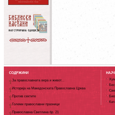
СОДРЖИНИ
НАЈЧ
Хум
За православната вера и живот...
Бес
Историја на Македонската Православна Црква
Све
Против сектите
Био
Кат
Големи православни празници
Православна Светлина бр. 21