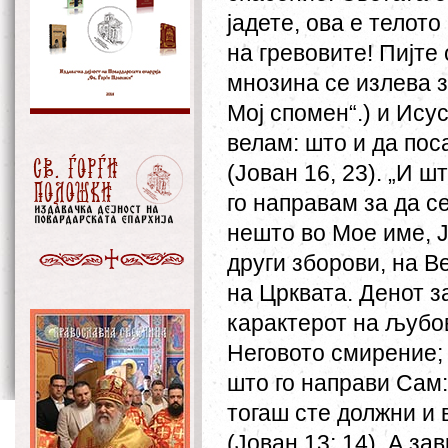
јадете, ова е телот
на гревовите! Пијте 
мнозина се излева з
Мој спомен“.) и Исус
велам: што и да пос
(Јован 16, 23). „И ш
го направам за да с
нешто во Мое име, Ја
други зборови, на В
на Црквата. Денот з
карактерот на љубов
Неговото смирение;
што го направи Сам: 
тогаш сте должни и 
(Јован 13; 14). А з