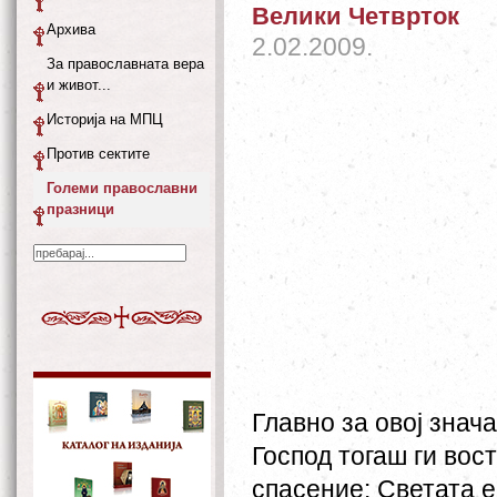
Велики Четврток
Архива
2.02.2009.
За православната вера
и живот...
Историја на МПЦ
Против сектите
Големи православни
празници
Главно за овој знач
Господ тогаш ги вос
спасение: Светата е