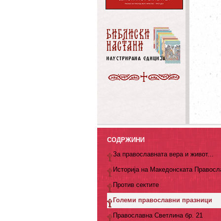
СОДРЖИНИ
За православната вера и живот...
Историја на Македонската Правосл
Против сектите
Големи православни празници
Православна Светлина бр. 21