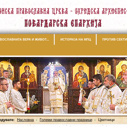
ВОСЛАВНАТА ВЕРА И ЖИВОТ...
ИСТОРИЈА НА МПЦ
ПРОТИВ СЕКТИ
едувате:
Насловна
Големи православни празници
Цветници