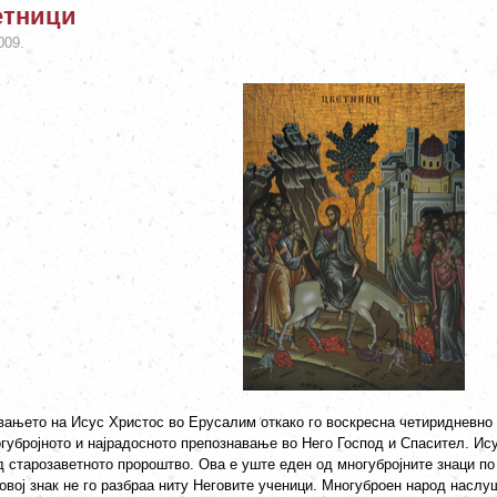
етници
009.
вањето на Исус Христос во Ерусалим откако го воскресна четиридневно 
губројното и најрадосното препознавање во Него Господ и Спасител. Ис
 старозаветното пророштво. Ова е уште еден од многубројните знаци по 
овој знак не го разбраа ниту Неговите ученици. Многуброен народ наслуш