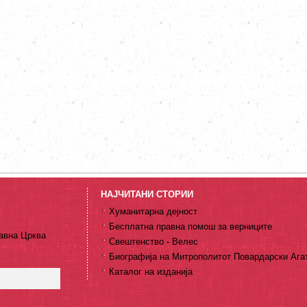
НАЈЧИТАНИ СТОРИИ
Хуманитарна дејност
Бесплатна правна помош за верниците
авна Црква
Свештенство - Велес
Биографија на Митрополитот Повардарски Ага
Каталог на изданија