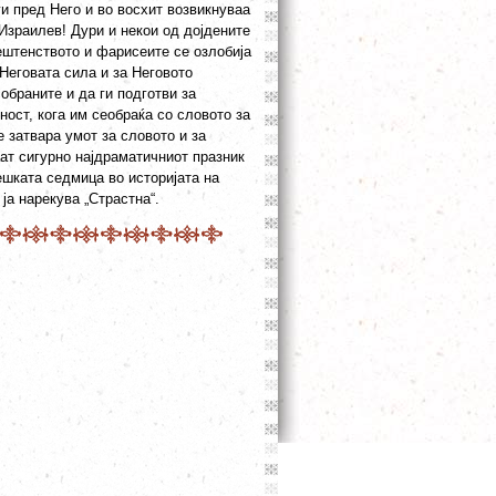
ги пред Него и во восхит возвикнуваа
Израилев! Дури и некои од дојдените
ештенството и фарисеите се озлобија
 Неговата сила и за Неговото
обраните и да ги подготви за
ност, кога им сеобраќа со словото за
е затвара умот за словото и за
ат сигурно најдраматичниот празник
ешката седмица во историјата на
ја нарекува „Страстна“.