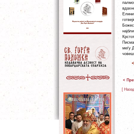
палмов
вдахн
Елини
готвеј
Божест
најбли
Крстот
Писма
меѓу Д
човешт
< Пре
[ Наза