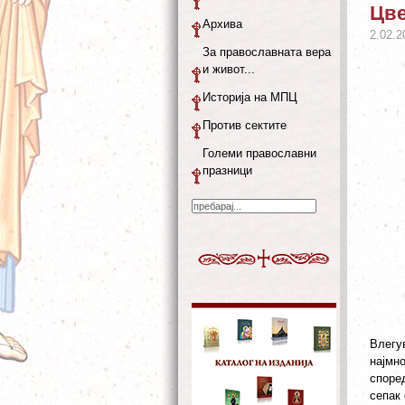
Цв
Архива
2.02.2
За православната вера
и живот...
Историја на МПЦ
Против сектите
Големи православни
празници
Влегу
најмно
според
сепак 