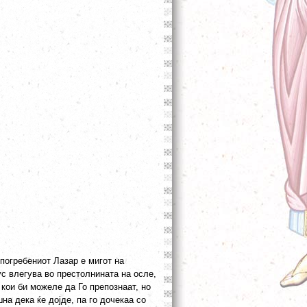
погребениот Лазар е мигот на
ус влегува во престолнината на осле,
кои би можеле да Го препознаат, но
на дека ќе дојде, па го дочекаа со