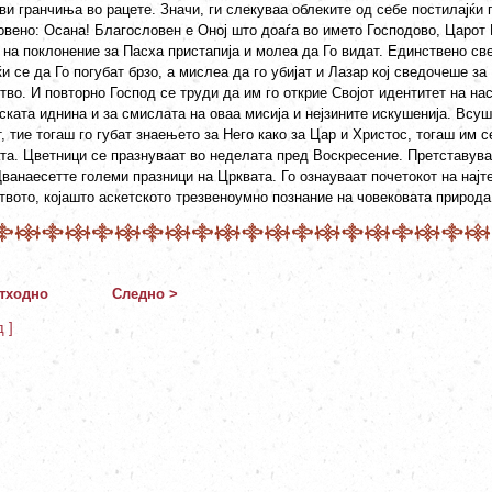
и гранчиња во рацете. Значи, ги слекуваа облеките од себе постилајќи 
овено: Осана! Благословен е Оној што доаѓа во името Господово, Царот 
 на поклонение за Пасха пристапија и молеа да Го видат. Единствено св
ќи се да Го погубат брзо, а мислеа да го убијат и Лазар кој сведочеше за
во. И повторно Господ се труди да им го открие Својот идентитет на нас
ската иднина и за смислата на оваа мисија и нејзините искушенија. Всуш
, тие тогаш го губат знаењето за Него како за Цар и Христос, тогаш им с
та. Цветници се празнуваат во неделата пред Воскресение. Претставува
ванаесетте големи празници на Црквата. Го ознауваат почетокот на најт
вото, којашто аскетското трезвеноумно познание на човековата природа 
тходно
Следно >
д ]