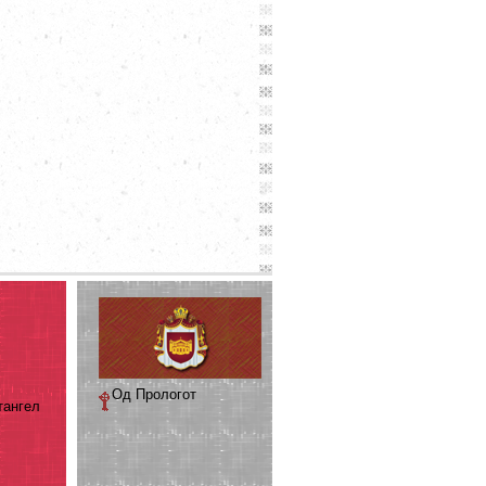
Од Прологот
тангел