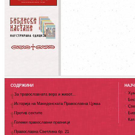
СОДРЖИНИ
НАЈЧ
Хум
За православната вера и живот...
Бес
Историја на Македонската Православна Црква
Све
Против сектите
Био
Кат
Големи православни празници
Православна Светлина бр. 21