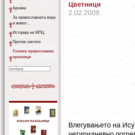
Цветници
Архива
2.02.2009.
За православната вера
и живот...
Историја на МПЦ
Против сектите
Големи православни
празници
Влегувањето на Ису
четиридневно погреб