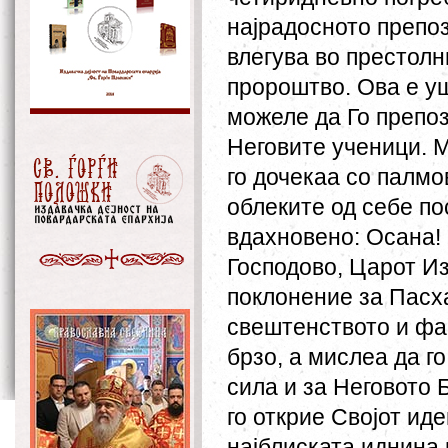
најрадосното препо
влегува во престолн
пророштво. Ова е уш
можеле да Го препозн
Неговите ученици. М
го дочекаа со палмо
облеките од себе по
вдахновено: Осана! 
Господово, Царот Из
поклонение за Пасха
свештенството и фар
брзо, а мислеа да го
сила и за Неговото 
го открие Својот иде
најблиската иднина 