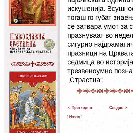
искушенија. Всушнос
тогаш го губат знае
се затвара умот за 
празнуваат во неде
сигурно најдрамати
празници на Црквата
седмица во историја
трезвеноумно позна
„Страстна“.
< Претходно
Следно >
[ Назад ]