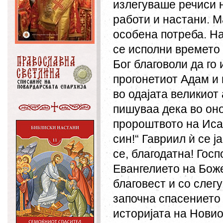
излегуваше речиси 
работи и настани. М
особена потреба. На
се исполни времето 
Бог благоволи да го
прогонетиот Адам и 
во одајата великиот
пишуваа дека во оно
пророштвото на Исаиј
син!“ Гавриил ѝ се ј
се, благодатна! Госп
Евангелието на Бож
благовест и со слег
започна спасението 
историјата на Новио