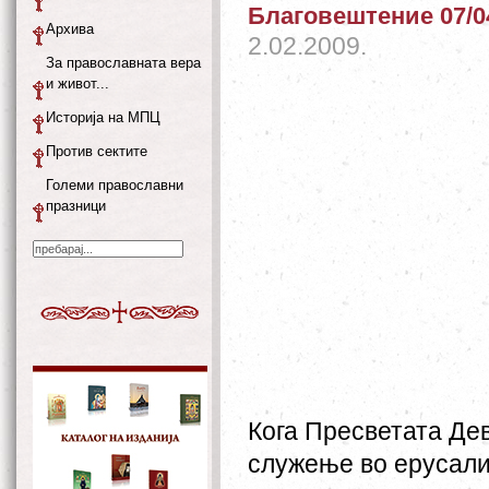
Благовештение 07/0
Архива
2.02.2009.
За православната вера
и живот...
Историја на МПЦ
Против сектите
Големи православни
празници
Кога Пресветата Де
служење во ерусали