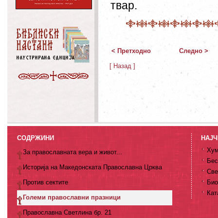
твар.
< Претходно
Следно >
[ Назад ]
СОДРЖИНИ
НАЈЧ
Хум
За православната вера и живот...
Бес
Историја на Македонската Православна Црква
Све
Против сектите
Био
Кат
Големи православни празници
Православна Светлина бр. 21