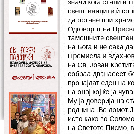
значи кога стапи во 
свештениците ѝ соо
да остане при храмо
Одговорот на Пресв
тамошните свештени
на Бога и не сака да
Промисла и вдахнов
на Св. Јован Крстит
собраа дванаесет б
пронајдат еден на к
на оној кој ќе ја чу
Му ја доверија на с
роднина. Во домот 
исто како во Соломо
на Светото Писмо, в