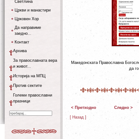
Светлина
Цркви и манастири
Црковен Хор
Да направиме
заедно...
Контакт
Архива
За православната вера
Македонската Православна Богослов
и живот...
да г
Историја на МПЦ
Против сектите
Големи православни
празници
< Претходно
Следно >
[ Назад ]