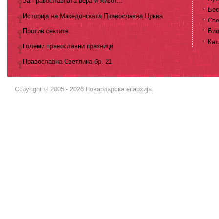
За православната вера и живот...
Бес
Историја на Македонската Православна Црква
Све
Против сектите
Био
Кат
Големи православни празници
Православна Светлина бр. 21
Copyright © 2005 - 2026 Повардарска епархија.