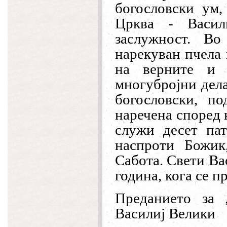
богословски ум,
Црква - Васил
заслужност. Во
нарекуван пчела 
на верните и 
многубројни дела
богословски, п
наречена според 
служи десет пат
наспроти Божик
Сабота. Свети Ва
година, кога се п
Преданието за 
Василиј Велики