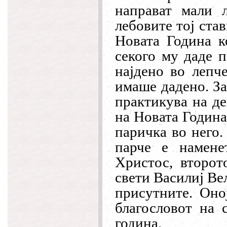
направат мали л
лебовите тој ста
Новата Година ко
секого му даде п
најдено во лепч
имаше дадено. За
практикува на де
на Новата Година
паричка во него.
парче е намен
Христос, второт
свети Василиј Ве
присутните. Оној
благословот на 
година.