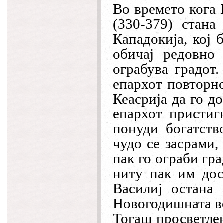
Во времето кога 
(330-379) стана
Кападокија, кој 
обичај редовно 
ограбува градот.
епархот повторно
Кеасрија да го д
епархот пристиг
понуди богатств
чудо се засрами,
пак го ограби гра
ниту пак им дос
Василиј остана
Новогодишната ве
Тогаш просветлен