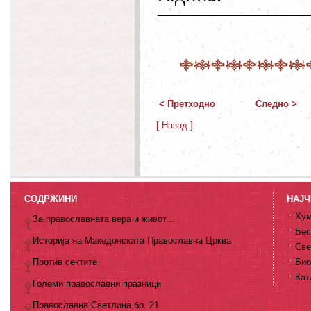
< Претходно
Следно >
[ Назад ]
СОДРЖИНИ
НАЈЧ
Хум
За православната вера и живот...
Бес
Историја на Македонската Православна Црква
Све
Против сектите
Био
Кат
Големи православни празници
Православна Светлина бр. 21