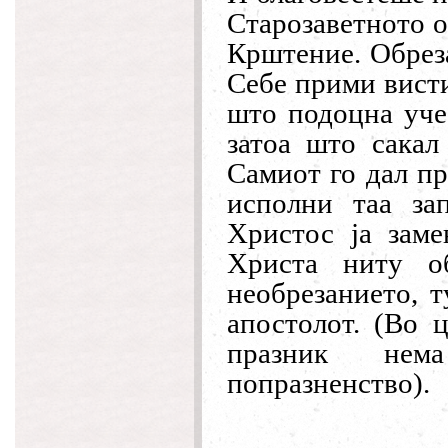
Старозаветното о
Крштение. Обреза
Себе прими висти
што подоцна уче
затоа што сакал
Самиот го дал пр
исполни таа за
Христос ја зам
Христа ниту о
необрезанието, т
апостолот. (Во 
празник нем
попразненство).