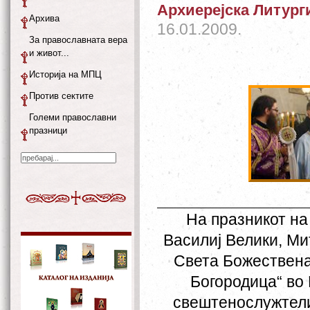
Архиерејска Литург
Архива
16.01.2009.
За православната вера
и живот...
Историја на МПЦ
Против сектите
Големи православни
празници
На празникот на
Василиј Велики, Ми
Света Божествена
Богородица“ во 
свештенослужтели