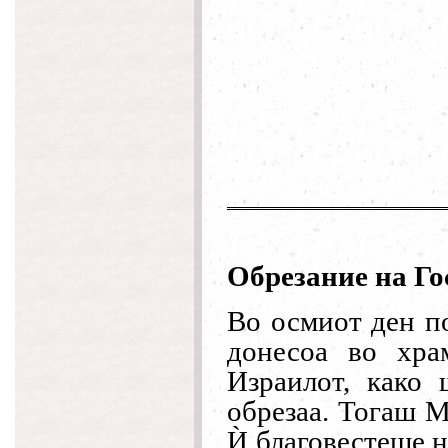
Обрезание на Го
Во осмиот ден п
донесоа во хра
Израилот, како
обрезаа. Тогаш М
Ѝ
благовестеше н