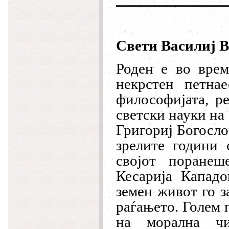
Свети Василиј 
Роден е во врем
некрстен петна
философијата, ре
светски науки на
Григориј Богосло
зрелите години 
својот поране
Кесарија Кападо
земен живот го з
раѓањето. Голем 
на морална чи