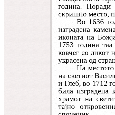
година. Поради
скришно место, п
Во 1636 го
изградена камен
иконата на Божј
1753 година таа
ковчег со ликот 
украсена од стра
На местото
на светиот Васил
и Глеб, во 1712 
била изградена 
храмот на свети
тајно откровени
споменик.