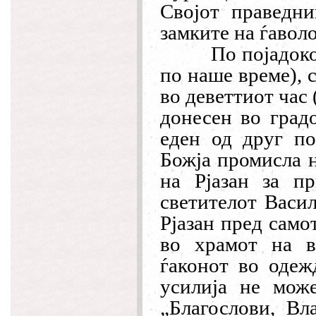
Својот праведни
замките на ѓаволо
По појадоко
по наше време), 
во деветтиот час 
донесен во градо
еден од друг по
Божја промисла н
на Рјазан за п
светителот Васил
Рјазан пред само
во храмот на в
ѓаконот во одеж
усилија не може
„Благослови, Вл