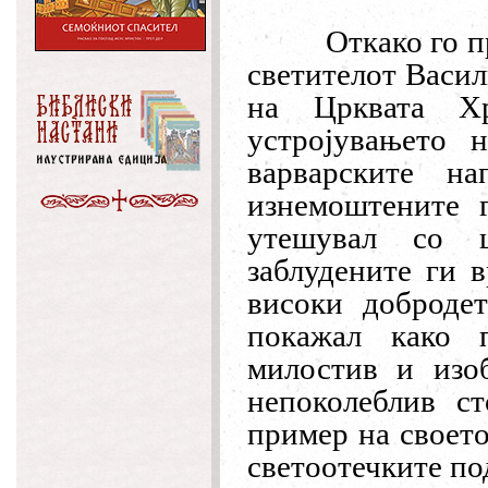
Откако го п
светителот Васил
на Црквата Х
устројувањето н
варварските н
изнемоштените г
утешувал со 
заблудените ги в
високи добродет
покажал како 
милостив и изо
непоколеблив с
пример на своето
светоотечките по