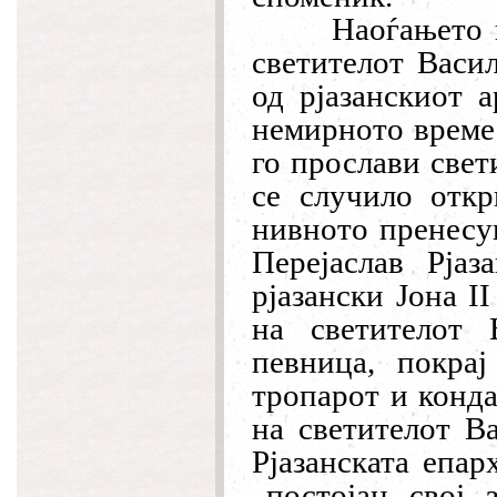
Наоѓањето 
светителот Васил
од рјазанскиот 
немирното време
го прослави свет
се случило отк
нивното пренесу
Перејаслав Рјаз
рјазански Јона I
на светителот 
певница, покрај
тропарот и конда
на светителот В
Рјазанската епар
„постојан свој