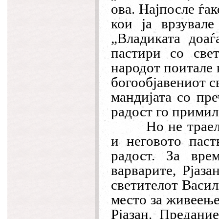
ова. Најпосле ѓак
кои ја врзувале
„Владиката доаѓ
пастири со свет
народот поитале н
богообјавениот св
мандијата со пре
радост го примиле
Но не траел
и неговото паст
радост. За вре
варварите, Рјаза
светителот Васил
место за живеење
Рјазан. Предани