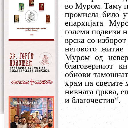
во Муром. Таму п
промисла било у
епархијата Муро
големи подвизи н
врска со изборот
неговото житие 
Муром од невер
благоверниот кн
обнови тамошнат
храм на светите 
нивната црква, е
и благочестив“.