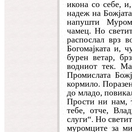
икона со себе, и
надеж на Божјата
напушти Муром
чамец. Но светит
распослал врз в
Богомајката и, ч
бурен ветар, бр
водниот тек. Ма
Промислата Божј
кормило. Поразен
до младо, повика
Прости ни нам, 
тебе, отче, Влад
слуги“. Но свети
муромците за ми