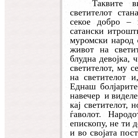
Таквите в
светителот стан
секое добро – 
сатански итрошт
муромски народ 
живот на свети
блудна девојка, 
светителот, му с
на светителот и
Еднаш болјарите
навечер
и виделе
кај светителот, 
ѓаволот. Народ
епископу, не ти 
и во својата пос