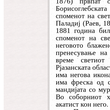
1876) првпат 
Борисоглебскат
споменот на свет
Паладиј (Раев, 1
1881 година бил
споменот на све
неговото блажен
пренесување на
време светиот
Рјазанската облас
има негова икона
има фреска од с
мандијата со мур
Во соборниот х
акатист кон него.