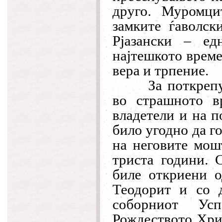
друго. Муромци
замките ѓаволск
Рјазански – е
најтешкото време
вера и трпение.
За поткреп
во страшното в
владетели и на 
било угодно да г
на неговите мошт
триста години. 
биле откриени о
Теодорит и со 
соборниот Ус
Рождеството Хрис