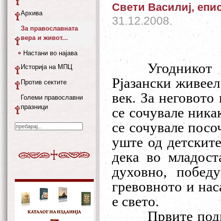
Свети Василиј, еписк
Архива
31.12.2008.
За православната
вера и живот...
Настани во најава
Угодникот 
Историја на МПЦ
Рјазански живеел
Против сектите
век. За неговото
Големи православни
празници
се сочувале ника
се сочувале посо
уште од детските
дека во младост
духовно, побед
гревовното и нас
е свето.
Првите под