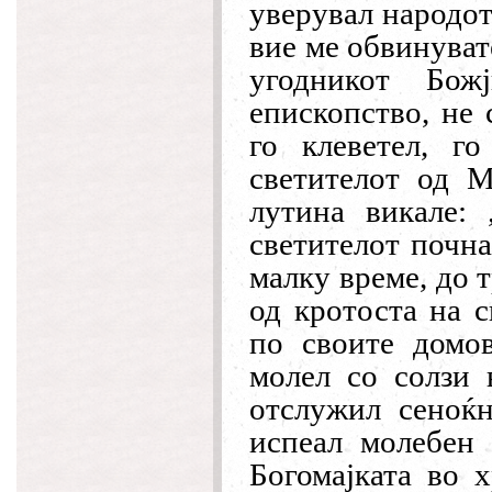
уверувал народот
вие ме обвинуват
угодникот Бо
епископство, не 
го клеветел, г
светителот од М
лутина викале:
светителот почна
малку време, до 
од кротоста на с
по своите домо
молел со солзи 
отслужил сеноќн
испеал молебен 
Богомајката во х