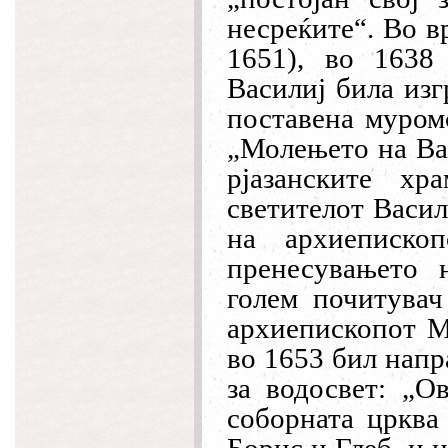
несреќите“. Во в
1651), во 1638
Василиј била изг
поставена муром
„Молењето на Вас
рјазанските х
светителот Васил
на архиеписко
пренесувањето 
голем почитувач
архиепископот М
во 1653 бил напр
за водосвет: „Ов
соборната црква