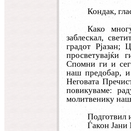
Кондак, глас
Како мног
заблескал, свет
градот Рјазан; 
просветувајќи 
Спомни ги и сег
наш предобар, и
Неговата Пречист
повикуваме: рад
молитвенику наш 
Подготвил и
Ѓакон Јани