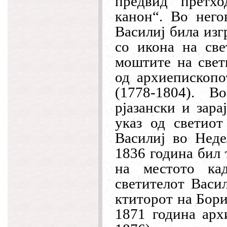
предвид претх
канон“. Во него
Василиј била изг
со икона на све
моштите на свет
од архиепископо
(1778-1804). 
рјазански и зара
указ од светиот
Василиј во Неде
1836 година бил
на местото ка
светителот Васил
ктиторот на Бори
1871 година арх