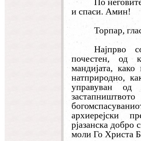
По неговите
и спаси. Амин!
Торпар, глас
Најпрво 
почестен, од 
мандијата, како 
натприродно, ка
управуван од
застапништвот
богомспасуванио
архиерејски пр
рјазанска добро с
моли Го Христа Б