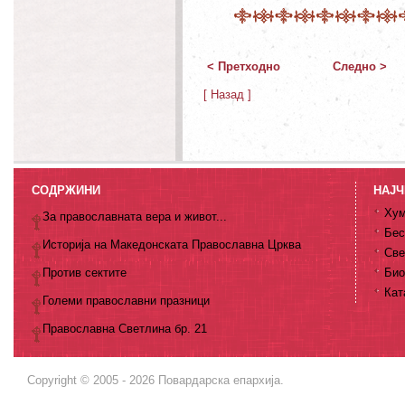
< Претходно
Следно >
[ Назад ]
СОДРЖИНИ
НАЈЧ
Хум
За православната вера и живот...
Бес
Историја на Македонската Православна Црква
Све
Против сектите
Био
Кат
Големи православни празници
Православна Светлина бр. 21
Copyright © 2005 - 2026 Повардарска епархија.