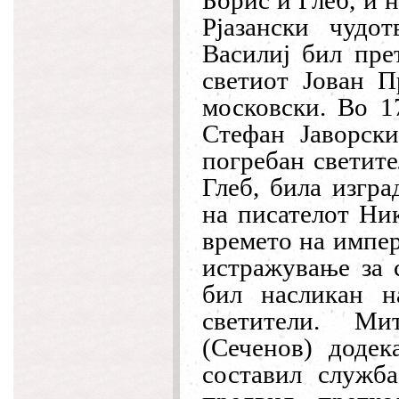
Борис и Глеб, и 
Рјазански чудо
Василиј бил пре
светиот Јован П
московски. Во 1
Стефан Јаворск
погребан светите
Глеб, била изгра
на писателот Ни
времето на импер
истражување за с
бил насликан н
светители. Ми
(Сеченов) додек
составил служба