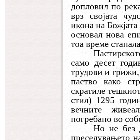
допловил по рек
врз својата чуд
икона на Божјата
основал нова епи
тоа време станал
Пастирскот
само десет годи
трудови и грижи,
паство како ст
скратиле тешкиот
стил) 1295 годи
вечните живеа
погребано во соб
Но не без 
преселувањето на