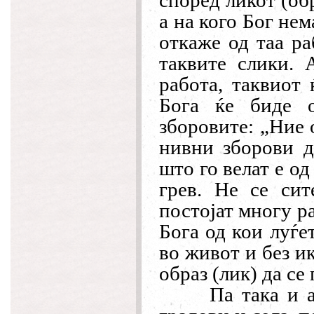
според ликот (об
а на кого Бог нем
откаже од таа ра
таквите слики. 
работа, таквиот 
Бога ќе биде о
зборовите: „Ние 
нивни зборови д
што го велат е од
грев. Не се сит
постојат многу р
Бога од кои луѓе
во живот и без и
образ (лик) да се
Па така и 