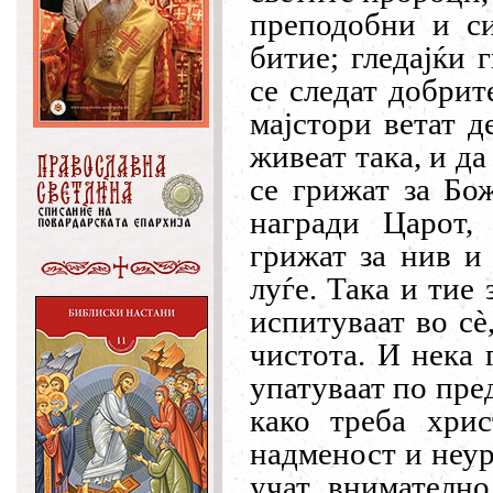
преподобни и си
битие; гледајќи 
се следат добрит
мајстори ветат д
живеат така, и да
се грижат за Бож
награди Царот, 
грижат за нив и
луѓе. Така и тие
испитуваат во с
è
чистота. И нека 
упатуваат по пре
како треба хрис
надменост и неур
учат внимателно