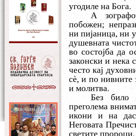
угодиле на Бога.
А зографо
побожен; непраз
ни пијаница, ни у
душевната чистот
во состојба да о
законски и нека 
често кај духовн
с
è
, и по нивните
и молитва.
Без било 
преголема внимат
икони и на да
Неговата Пречист
светите пророци,