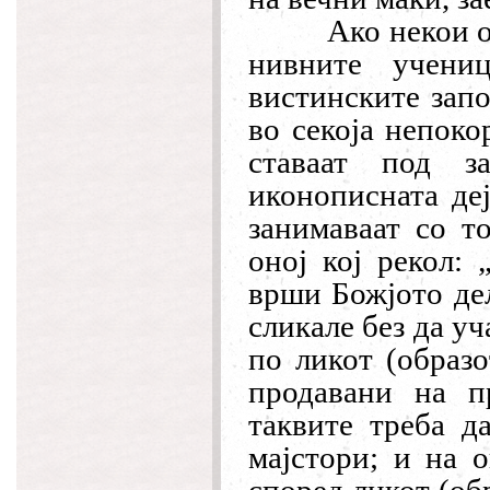
Ако некои о
нивните учени
вистинските запо
во секоја непоко
ставаат под з
иконописната деј
занимаваат со то
оној кој рекол:
врши Божјото дел
сликале без да уч
по ликот (образ
продавани на п
таквите треба д
мајстори; и на о