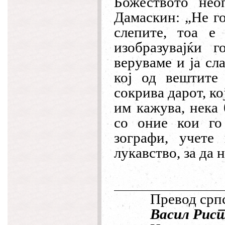
Божеството нео
Дамаскин: „Не го
слепите, тоа е
изобразувајќи 
веруваме и ја сл
кој од вештите
сокрива дарот, ко
им кажува, нека 
со оние кои го 
зографи, учете
лукавство, за да 
Превод српс
Васил Рис