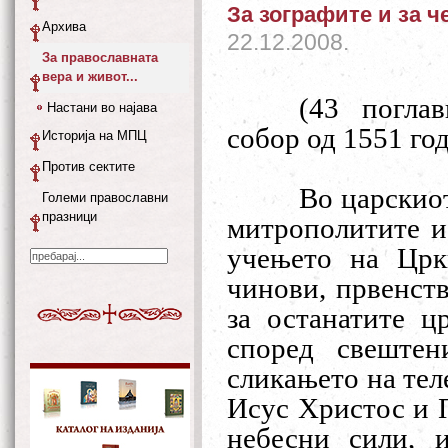
За зографите и за ч
Архива
22.12.2008.
За православната
вера и живот...
(43 погла
Настани во најава
собор од 1551 го
Историја на МПЦ
Против сектите
Во царскиот
Големи православни
празници
митрополитите и
учењето на Црк
чинови, првенств
за останатите ц
според свештен
сликањето на тел
Исус Христос и П
небесни сили, 