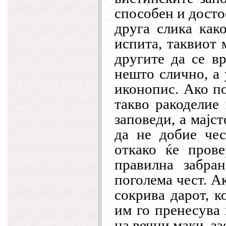
способен и досто
друга слика како
испита, таквиот 
другите да се вр
нешто слично, а 
иконопис. Ако по
такво ракоделие
заповеди, а мајст
да не добие чес
откако ќе прове
правилна забра
поголема чест. А
сокрива дарот, к
им го пренесува 
на вечни маки, за