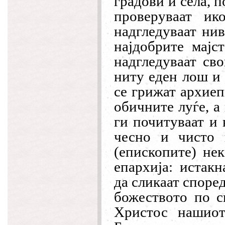
градови и села, 
проверуваат ик
надгледуваат нив
најдобрите мајс
надгледуваат св
ниту еден лош и 
се грижат архиеп
обичните луѓе, а
ги почитуваат и 
чесно и чисто 
(епископите) нек
епархија: истак
да сликаат споре
божеството по с
Христос нашиот