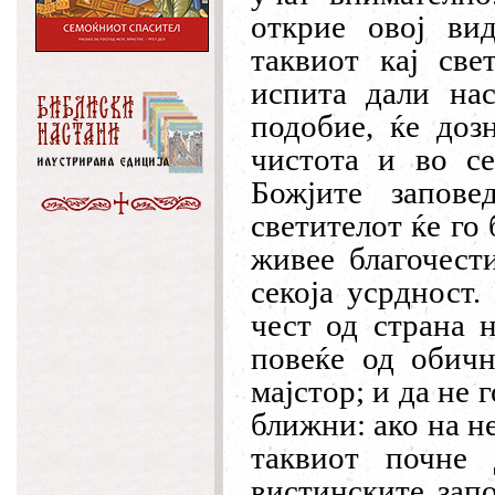
открие овој вид
таквиот кај све
испита дали на
подобие, ќе доз
чистота и во с
Божјите запове
светителот ќе го
живее благочести
секоја усрдност.
чест од страна н
повеќе од обичн
мајстор; и да не 
ближни: ако на н
таквиот почне
вистинските запо