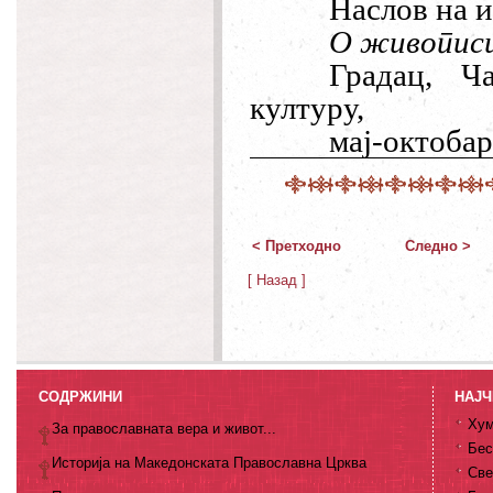
Наслов на 
О живописц
Градац, Ч
културу,
мај-октобар
< Претходно
Следно >
[ Назад ]
СОДРЖИНИ
НАЈЧ
Хум
За православната вера и живот...
Бес
Историја на Македонската Православна Црква
Све