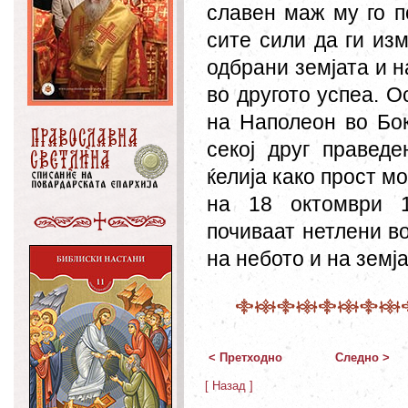
славен маж му го п
сите сили да ги из
одбрани земјата и н
во другото успеа. О
на Наполеон во Бок
секој друг правед
ќелија како прост м
на 18 октомври 1
почиваат нетлени в
на небото и на земја
< Претходно
Следно >
[ Назад ]