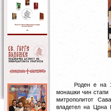
Роден е на 
монашки чин стапи 
митрополитот Сав
владетел на Црна Г