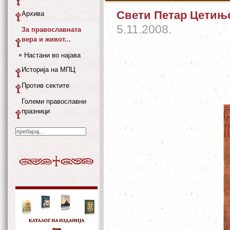
Свети Петар Цетињс
Архива
5.11.2008.
За православната
вера и живот...
Настани во најава
Историја на МПЦ
Против сектите
Големи православни
празници