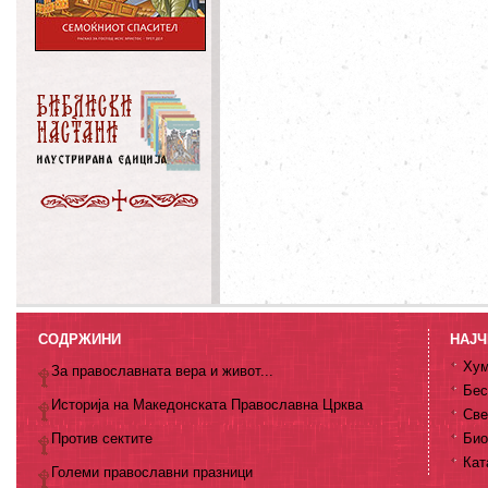
СОДРЖИНИ
НАЈЧ
Хум
За православната вера и живот...
Бес
Историја на Македонската Православна Црква
Све
Против сектите
Био
Кат
Големи православни празници