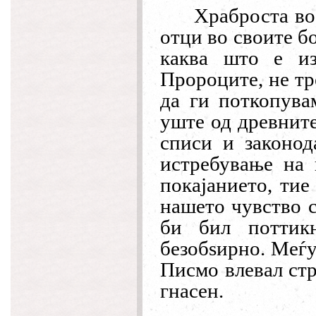
Храброста во
отци во своите б
каква што е из
Пророците, не тр
да ги поткопува
уште од древните
списи и законод
истребување на 
покајанието, тие
нашето чувство с
би бил поттик
безобѕирно. Меѓу
Писмо влевал стр
гнасен.