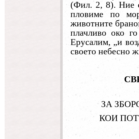
(Фил. 2, 8). Ние
пловиме по мо
животните бранов
плачливо око го
Ерусалим,
„
и воз
своето небесно 
СВ
ЗА ЗБОР
КОИ ПОТ