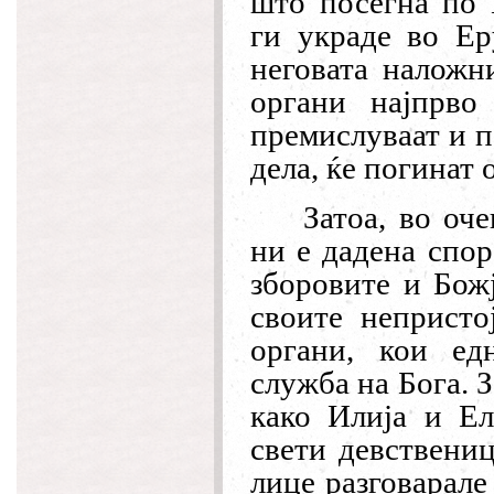
што посегна по 
ги украде во Ер
неговата наложн
органи најпрво
премислуваат и п
дела, ќе погинат 
Затоа, во оч
ни е дадена спор
зборовите и Бож
своите непристо
органи, кои ед
служба на Бога. З
како Илија и Ел
свети девствениц
лице разговарале