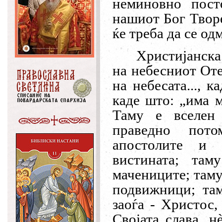
неминовно пост
нашиот Бог Творе
ќе треба да се од
Христијанска 
на небесниот Оте
на небесата..., 
каде што:
„
има м
Таму е вселен
праведно пото
апостолите и 
вистината; там
мачениците; таму
подвижници; там
заоѓа - Христос,
Својата слава, н