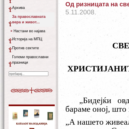
Oд ризницата на св
Архива
5.11.2008.
За православната
вера и живот...
Настани во најава
Историја на МПЦ
СВ
Против сектите
Големи православни
празници
ХРИСТИЈАНИТ
„
Бидејќи ов
бараме оној, што 
„
А нашето живеал