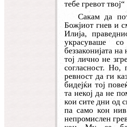
тебе гревот твој
“
Сакам да по
Божјиот гнев и с
Илија, праведни
украсуваше с
беззаконијата на
тој лично не згр
согласност. Но,
ревност да ги ка
бидејќи тој пове
та некој да не п
кои сите дни од 
па само кон нив 
непромислен грев