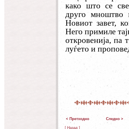
како што се све
друго мноштво 
Новиот
з
авет, к
Него примиле тај
откровенија, па 
луѓето и пропов
< Претходно
Следно >
[ Назад ]