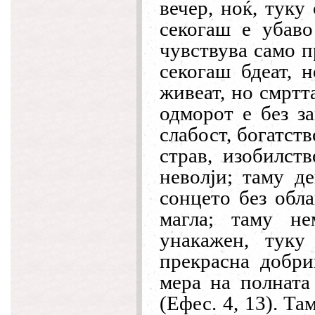
вечер, ноќ, туку
секогаш е убаво
чувствува само п
секогаш бдеат, 
живеат, но смртта
одморот е без за
слабост, богатств
страв, изобилст
неволји; таму де
сонцето без обла
магла; таму не
унакажен, туку
прекрасна добр
мера на полната
(Ефес. 4, 13). Та