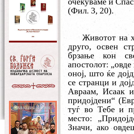
очекуваме и Спас
(Фил. 3, 20).
Животот на х
друго, освен ст
брзање кон св
апостолот:
„
овде
оној, што ќе дојд
се странци и дој
Авраам, Исаак 
придојдени
“
(Евр
туѓ во Тебе и п
место:
„
Придојд
З
начи,
а
ко овде