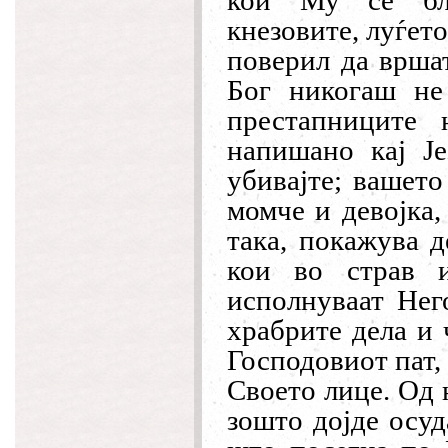
кои Му се бли
кнезовите, луѓет
поверил да вршат
Бог никогаш не
престапниците 
напишано кај Ј
убивајте; вашето
момче и девојка,
така, покажува 
кои во страв 
исполнуваат Него
храбрите дела и 
Господовиот пат,
Своето лице. Од н
зошто дојде осуд