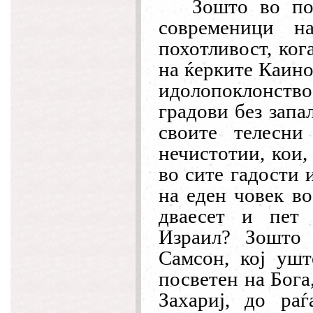
Зошто во по
современици н
похотливост, ког
на ќерките Каино
идолопоклонство
градови без запа
своите телесни
нечистотии, кои,
во сите гадости 
на еден човек во
дваесет и пет 
Израил? Зошто 
Самсон, кој ушт
посветен на Бога,
Захариј, до раѓ