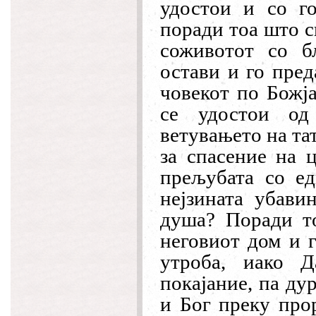
удостои и со г
поради тоа што с
соживотот со б
остави и го пред
човекот по Божја
се удостои од
ветувањето на та
за спасение на ц
прељубата со ед
нејзината убави
душа? Поради то
неговиот дом и г
утроба, иако 
покајание, па дур
и Бог преку про