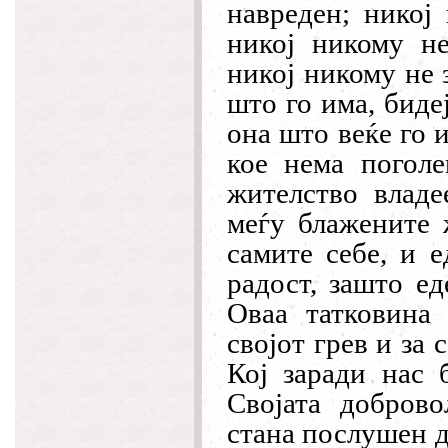
навреден; никој 
никој никому не
никој никому не 
што го има, биде
она што веќе го 
кое нема поголе
жителство влад
меѓу блажените ж
самите себе, и е
радост, зашто ед
Оваа татковина 
својот грев и за 
Кој заради нас 
Својата добров
стана послушен д