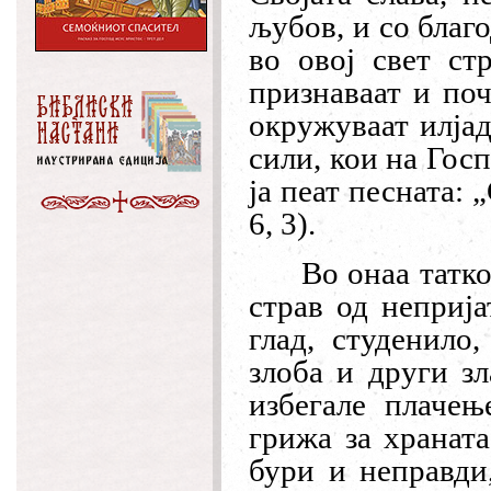
љубов, и со благо
во овој свет ст
признаваат и поч
окружуваат илја
сили, кои на Госп
ја пеат песната:
„
6, 3).
Во онаа татк
страв од неприја
глад, студенило
злоба и други зл
избегале плачењ
грижа за храната
бури и неправди,