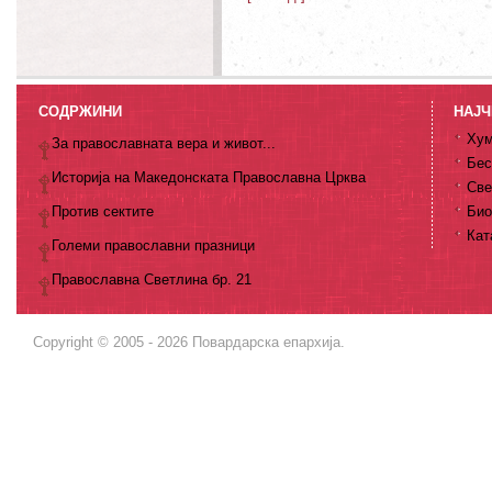
СОДРЖИНИ
НАЈЧ
Хум
За православната вера и живот...
Бес
Историја на Македонската Православна Црква
Све
Против сектите
Био
Кат
Големи православни празници
Православна Светлина бр. 21
Copyright © 2005 - 2026 Повардарска епархија.