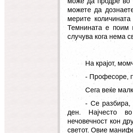
може да продре во 
можете да дознаете
мерите количината
Темнината е поим к
случува кога нема с
На крајот, мом
- Професоре, 
Сега веќе мал
- Се разбира,
ден. Најчесто во
нечовечност кон др
светот. Овие манифе