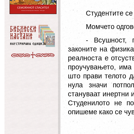
Студентите се
Момчето одгов
- Всушност, 
законите на физика
реалноста е отсуств
проучувањето, има 
што прави телото д
нула значи потпо
стануваат инертни и
Студенилото не по
опишеме како се чу