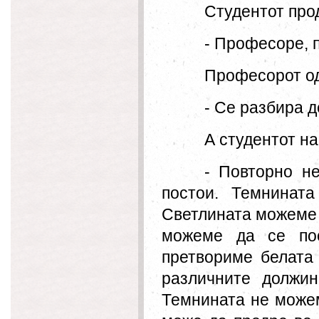
Студентот про
- Професоре, 
Професорот од
- Се разбира д
А студентот на
- Повторно н
постои. Темнинат
Светлината можеме д
можеме да се по
претвориме белата
различните должин
Темнината не можем