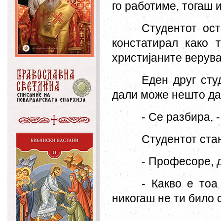
го работиме, тогаш и
Студентот ост
констатирал како 
христијаните верува
Еден друг сту
дали може нешто да
- Се разбира, 
Студентот стан
- Професоре, 
- Какво е то
никогаш не ти било 