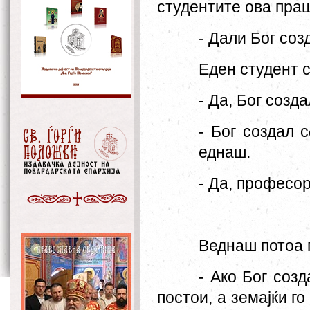
студентите ова пра
- Дали Бог соз
Еден студент 
- Да, Бог созда
- Бог создал с
еднаш.
- Да, професор
Веднаш потоа 
- Ако Бог созд
постои, а земајќи г