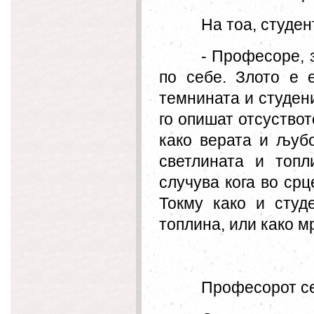
На тоа, студен
- Професоре, 
по себе. Злото е 
темнината и студени
го опишат отсуството
како верата и љубо
светлината и топ
случува кога во срц
Токму како и студ
топлина, или како мр
Професорот с