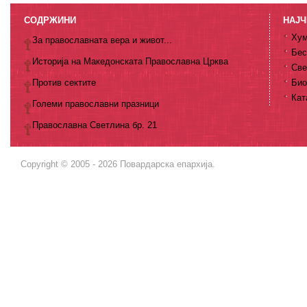
СОДРЖИНИ
НАЈЧ
Хум
За православната вера и живот...
Бес
Историја на Македонската Православна Црква
Све
Против сектите
Био
Кат
Големи православни празници
Православна Светлина бр. 21
Copyright © 2005 - 2026 Повардарска епархија.