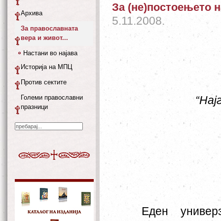
За (не)постоењето н
Архива
5.11.2008.
За православната
вера и живот...
Настани во најава
Историја на МПЦ
Против сектите
Големи православни
“Нај
празници
Еден универ