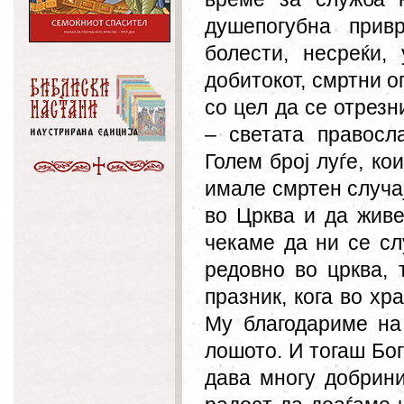
душепогубна прив
болести, несреќи
добитокот, смртни о
со цел да се отрез
– светата правосл
Голем број луѓе, ко
имале смртен случај
во Црква и да живе
чекаме да ни се сл
редовно во црква, 
празник, кога во хр
Му благодариме на
лошото. И тогаш Бог
дава многу добрини