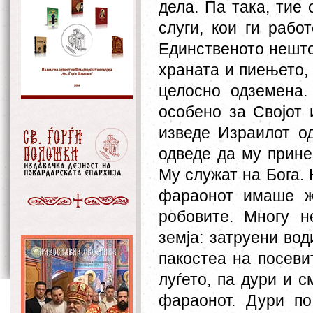
дела. Па така, тие
слуги, кои ги рабо
Единственото нешто
храната и пиењето, 
целосно одземена. 
особено за Својот 
изведе Израилот од
одведе да му прине
Му служат на Бога. 
фараонот имаше ж
робовите. Многу н
земја: затруени вод
пакостеа на посеви
луѓето, па дури и с
фараонот. Дури п