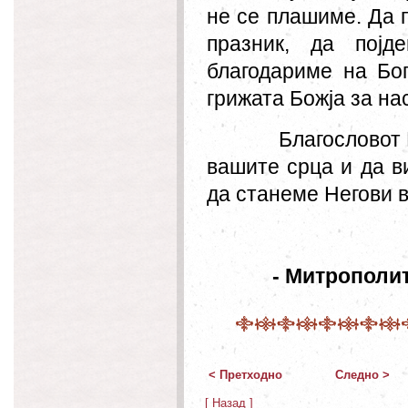
не се плашиме. Да 
празник, да пој
благодариме на Бог
грижата Божја за на
Благословот 
вашите срца и да в
да станеме Негови в
- Митрополит
< Претходно
Следно >
[ Назад ]