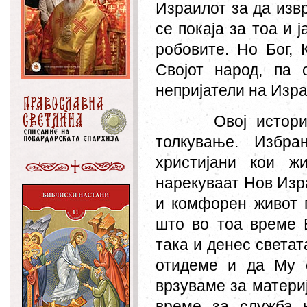
Израилот за да извр
се покаја за тоа и ј
робовите. Но Бог, 
Својот народ, па 
непријатели на Изра
Овој истор
толкување. Избра
христијани кои ж
нарекуваат Нов Изра
и комфорен живот г
што во тоа време Б
така и денес света
отидеме и да Му 
врзуваме за матери
време за служба 