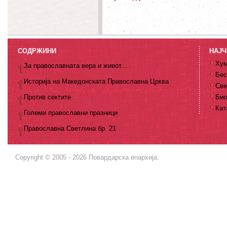
СОДРЖИНИ
НАЈЧ
Хум
За православната вера и живот...
Бес
Историја на Македонската Православна Црква
Све
Против сектите
Био
Кат
Големи православни празници
Православна Светлина бр. 21
Copyright © 2005 - 2026 Повардарска епархија.