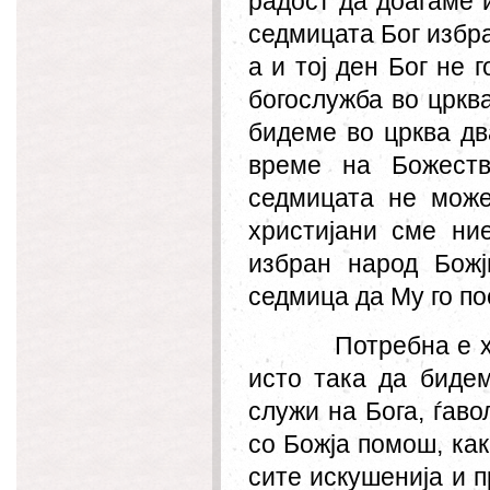
радост да доаѓаме 
седмицата Бог избра
а и тој ден Бог не 
богослужба во црква
бидеме во црква дв
време на Божеств
седмицата не може
христијани сме н
избран народ Божј
седмица да Му го по
Потребна е х
исто така да бидем
служи на Бога, ѓаво
со Божја помош, как
сите искушенија и п