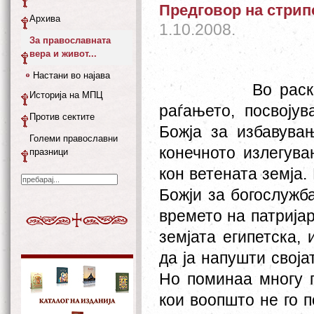
Предговор на стрипо
Архива
1.10.2008.
За православната
вера и живот...
Настани во најава
Во расказот за 
Историја на МПЦ
раѓањето, посвоју
Против сектите
Божја за избавува
Големи православни
конечното излегув
празници
кон ветената земја.
Божји за богослужб
времето на патријар
земјата египетска,
да ја напушти своја
Но поминаа многу г
кои воопшто не го 