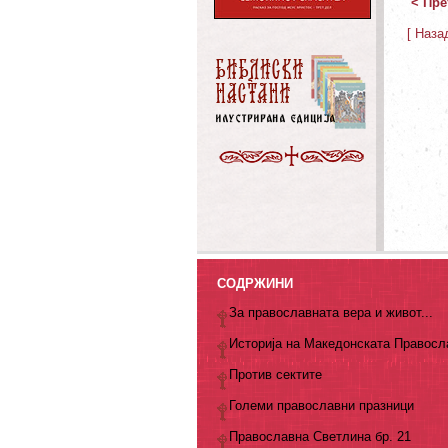
< Пре
[ Наза
СОДРЖИНИ
За православната вера и живот...
Историја на Македонската Правосл
Против сектите
Големи православни празници
Православна Светлина бр. 21