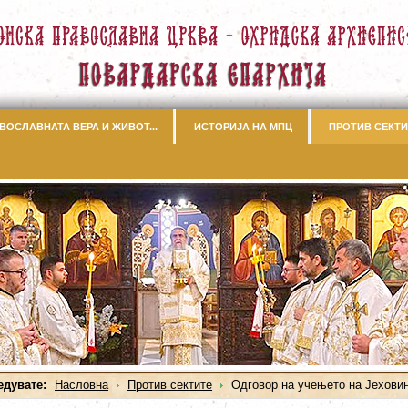
ВОСЛАВНАТА ВЕРА И ЖИВОТ...
ИСТОРИЈА НА МПЦ
ПРОТИВ СЕКТИ
едувате:
Насловна
Против сектите
Одговор на учењето на Јехови