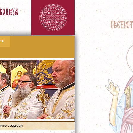
ТЕ
ните сведоци