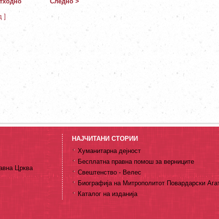
тходно
Следно >
д ]
НАЈЧИТАНИ СТОРИИ
Хуманитарна дејност
Бесплатна правна помош за верниците
авна Црква
Свештенство - Велес
Биографија на Митрополитот Повардарски Ага
Каталог на изданија