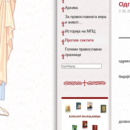
Одг
Архива
2.06.2
За православната вера
и живот...
Историја на МПЦ
Против сектите
Големи православни
празници
одрек
бидејќ
дозвол