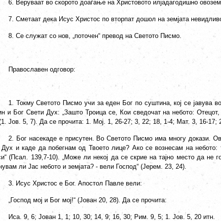
6. Веруваат во скорото доаѓање на Христовото илјадагодишно овозем
7. Сметаат дека Исус Христос по вторпат дошол на земјата невидлив
8. Се служат со нов, „поточен“ превод на Светото Писмо.
Православен одговор:
1. Токму Светото Писмо учи за еден Бог по суштина, кој се јавува во
ин и Бог Свети Дух: „Зашто Троица се, Кои сведочат на небото: Отецот,
(1. Јов. 5, 7). Да се прочита: 1. Мој. 1, 26-27; 3, 22; 18, 1-4; Мат. 3, 16-17; 
2. Бог насекаде е присутен. Во Светото Писмо има многу докази. О
т Дух и каде да побегнам од Твоето лице? Ако се вознесам на небото: 
и“ (Псал. 139,7-10). „Може ли некој да се скрие на тајно место да не г
увам ли Јас небото и земјата? - вели Господ“ (Јерем. 23, 24).
3. Исус Христос е Бог. Апостол Павле вели:
„Господ мој и Бог мој!“ (Јован 20, 28). Да се прочита:
Иса. 9, 6; Јован 1, 1; 10, 30; 14, 9; 16, 30; Рим. 9, 5; 1. Јов. 5, 20 итн.