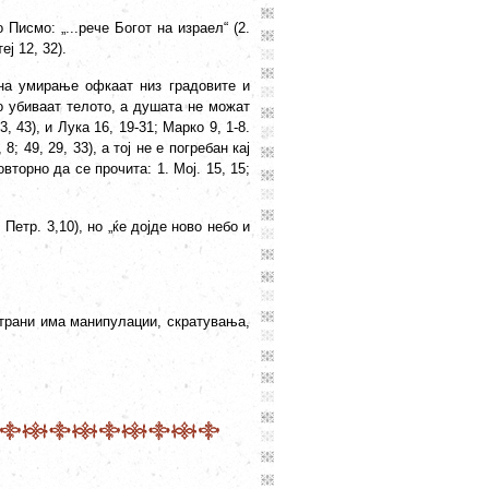
Писмо: „...рече Богот на израел“ (2.
еј 12, 32).
 на умирање офкаат низ градовите и
го убиваат телото, а душата не можат
3, 43), и Лука 16, 19-31; Марко 9, 1-8.
; 49, 29, 33), а тој не е погребан кај
овторно да се прочита: 1. Мој. 15, 15;
 Петр. 3,10), но „ќе дојде ново небо и
 страни има манипулации, скратувања,