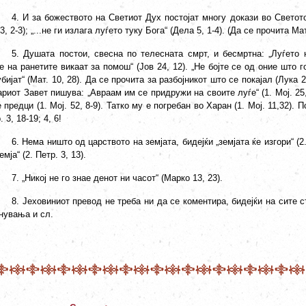
4. И за божеството на Светиот Дух постојат многу докази во Светото 
3, 2-3); „...не ги излага луѓето туку Бога“ (Дела 5, 1-4). (Да се прочита Мат
5. Душата постои, свесна по телесната смрт, и бесмртна: „Луѓето
 на ранетите викаат за помош“ (Јов 24, 12). „Не бојте се од оние што 
убијат“ (Мат. 10, 28). Да се прочита за разбојникот што се покајал (Лука 2
риот Завет пишува: „Авраам им се придружи на своите луѓе“ (1. Мој. 25, 8
 предци (1. Мој. 52, 8-9). Татко му е погребан во Харан (1. Мој. 11,32). П
. 3, 18-19; 4, 6!
6. Нема ништо од царството на земјата, бидејќи „земјата ќе изгори“ (2.
емја“ (2. Петр. 3, 13).
7. „Никој не го знае денот ни часот“ (Марко 13, 23).
8. Јеховиниот превод не треба ни да се коментира, бидејќи на сите
нувања и сл.