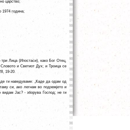
но царство;
о 1974 година;
 три Лица (Ипостаси), како Бог Отец,
 Словото и Светиот Дух; и Троица се
28, 19-20.
вде ги наведуваме: „Каде да одам од
таму си, ако легнам во подземјето и
о видам Јас? - зборува Господ; не ги