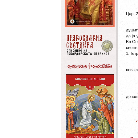
Цар. 2
душите
да ја 
Во Ста
своите
1.Петр
нова з
допол