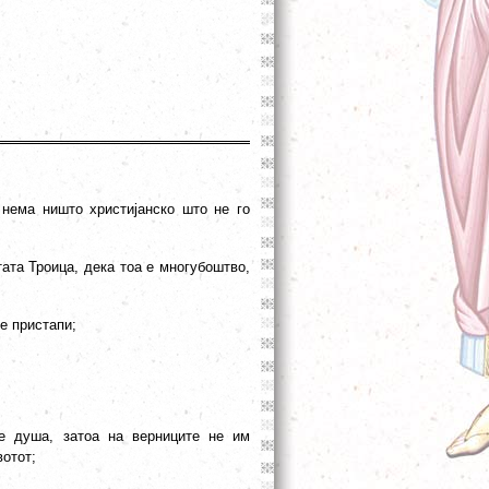
нема ништо христијанско што не го
ата Троица, дека тоа е многубоштво,
се пристапи;
 е душа, затоа на верниците не им
вотот;