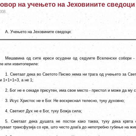
овор на учењето на Јеховините сведоци
008.
А. Учењето на Јеховините сведоци:
Мешавина од сите ереси осудени од седумте Вселенски собори - 
ле или извитопериле:
1. Сметаат дека во Светото Писмо нема ни трага од учењето за Свет
и 1+1+1=3, а не 1;
2. Бог не е секаде присутен, има свое место - престол и може да му 
3. Исус Христос не е Бог. Не воскреснал телесно, туку духовно;
4. Светиот Дух не е Бог, туку Божја сила;
5. Сметаат дека душата не постои како таква, туку дека крвта
уваат трансфузија со крв, што често доаѓа до непотребно губење на жи