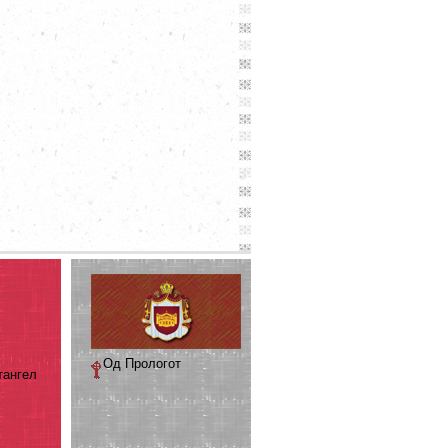
Од Прологот
тангел