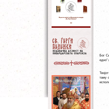
Бог С
едно“ 
Твојо
таму с
исполн