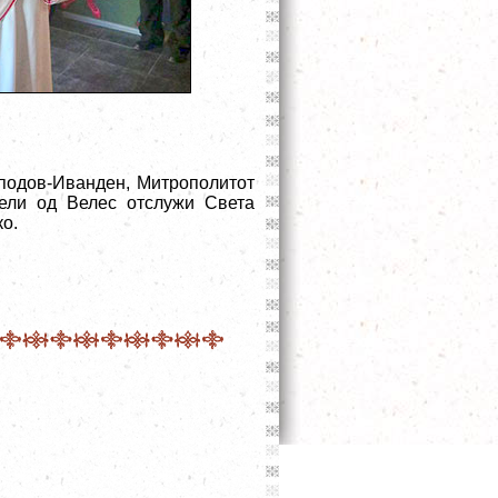
сподов-Иванден, Митрополитот
тели од Велес отслужи Света
ко.