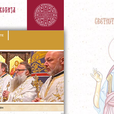
ТЕ
ен