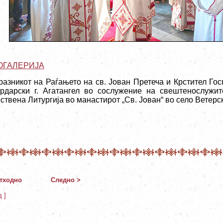
ОГАЛЕРИЈА
разникот на Раѓањето на св. Јован Претеча и Крстител Го
рдарски г. Агатангел во сослужение на свештенослужи
ствена Литургија во манастирот „Св. Јован“ во село Ветерс
тходно
Следно >
д ]