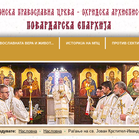
ВОСЛАВНАТА ВЕРА И ЖИВОТ...
ИСТОРИЈА НА МПЦ
ПРОТИВ СЕКТИ
едувате:
Насловна
Насловна
Раѓање на св. Јован Крстител-Иванд