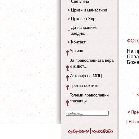
Светлина
Цркви и манастири
Црковен Хор
Да направиме
заедно...
ФОТ
Контакт
Архива
На п
Пова
За православната вера
Боже
и живот...
Историја на МПЦ
Против сектите
Големи православни
празници
< Пре
[ Наза