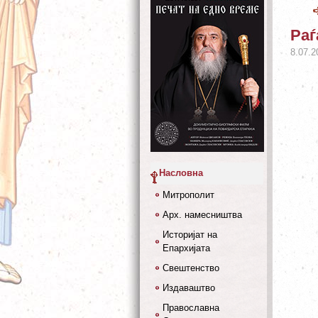
Раѓ
8.07.2
Насловна
Митрополит
Арх. намесништва
Историјат на
Епархијата
Свештенство
Издаваштво
Православна