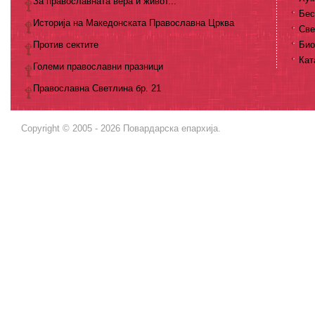
За православната вера и живот...
Бес
Историја на Македонската Православна Црква
Све
Против сектите
Био
Кат
Големи православни празници
Православна Светлина бр. 21
Copyright © 2005 - 2026 Повардарска епархија.