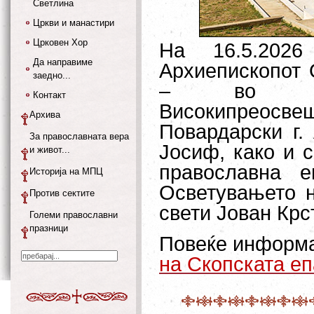
Светлина
Цркви и манастири
Црковен Хор
На 16.5.2026
Да направиме
Архиепископот 
заедно...
– во сос
Контакт
Високипреос
Архива
Повардарски г. 
За православната вера
Јосиф, како и 
и живот...
православна е
Историја на МПЦ
Осветувањето н
Против сектите
свети Јован Крс
Големи православни
празници
Повеќе информа
на Скопската еп