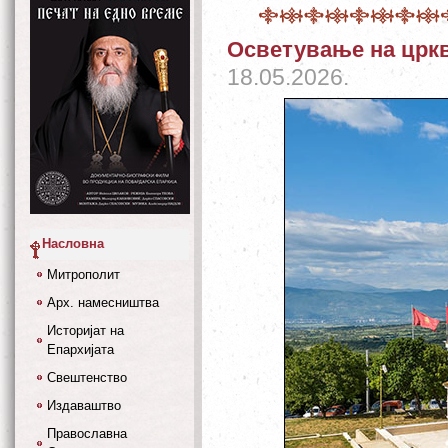
Осветување на црк
18.05.2026.
Насловна
Митрополит
Арх. намесништва
Историјат на
Епархијата
Свештенство
Издаваштво
Православна