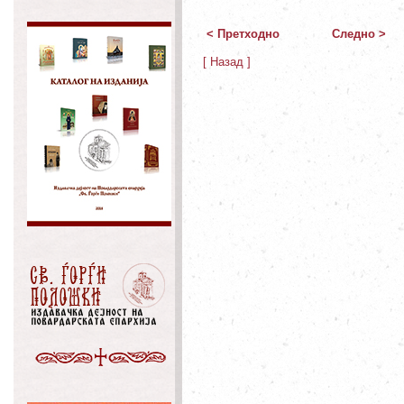
< Претходно
Следно >
[ Назад ]