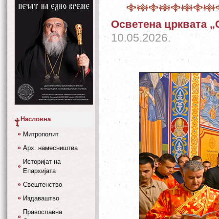
Осветена црквата „
10.05.2026.
Насловна
Митрополит
Арх. намесништва
Историјат на
Епархијата
Свештенство
Издаваштво
Православна