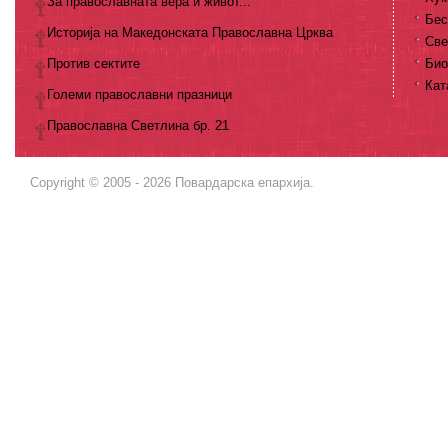
За православната вера и живот...
Бес
Историја на Македонската Православна Црква
Све
Против сектите
Био
Кат
Големи православни празници
Православна Светлина бр. 21
Copyright © 2005 - 2026 Повардарска епархија.