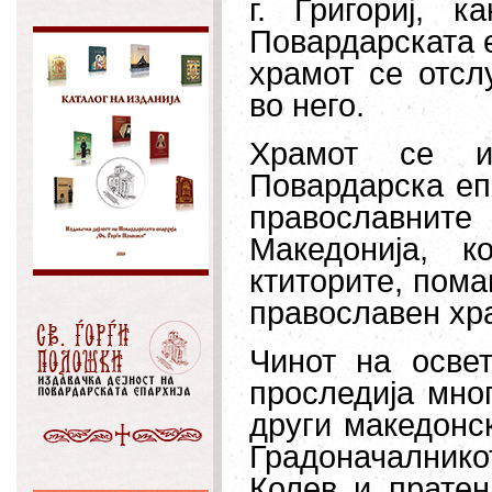
г. Григориј, 
Повардарската е
храмот се отсл
во него.
Храмот се из
Повардарска еп
православните
Македонија, 
ктиторите, пома
православен хр
Чинот на осве
проследија мно
други македонск
Градоначалник
Колев и пратен