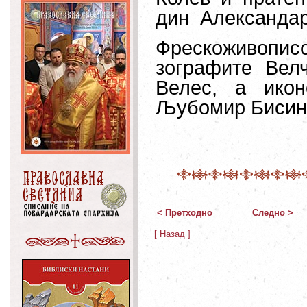
дин
Александар
Фрескоживописот
зографите Вел
Велес, а икон
Љубомир Бисино
< Претходно
Следно >
[ Назад ]