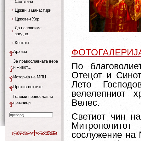
Светлина
Цркви и манастири
Црковен Хор
Да направиме
заедно...
Контакт
ФОТОГАЛЕРИЈ
Архива
За православната вера
По благоволие
и живот...
Отецот и Синот
Историја на МПЦ
Лето Господо
Против сектите
велелепниот х
Големи православни
Велес.
празници
Светиот чин н
Митрополитот
сослужение на 