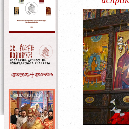
испраќ