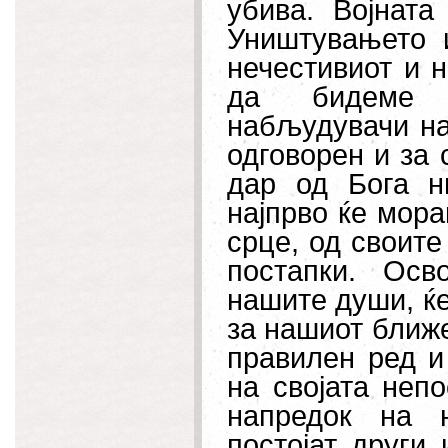
убива. Војнат
Уништувањето 
нечестивиот и н
да бидеме п
набљудувачи на
одговорен и за с
дар од Бога н
најпрво ќе мора
срце, од своите
постапки. Осв
нашите души, ќе
за нашиот ближе
правилен ред и
на својата неп
напредок на 
постојат други