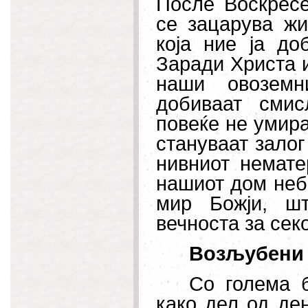
После Воскресе
се зацарува жи
која ние ја до
Заради Христа 
наши овоземн
добиваат сми
повеќе не умира
стануваат залог
нивниот немате
нашиот дом небе
мир Божји, ш
вечноста за сек
Возљубени 
Со голема б
како дел од де