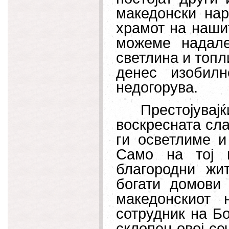
македонски нар
храмот на нашит
можеме надале
светлина и топл
денес изобилн
недогорува.
Престојув
воскресната сла
ги осветлиме и
Само на тој 
благородни жи
богати домови 
македонскиот
сотрудник на Бо
склопен овој се