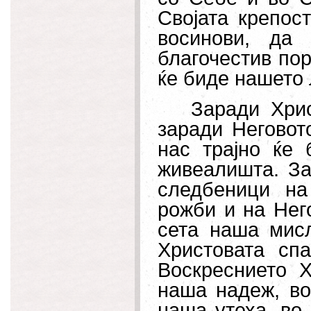
Својата крепос
восинови, да
благочестив пор
ќе биде нашето 
Заради Хрис
заради Неговот
нас трајно ќе
живеалишта. За
следбеници на
рожби и на Нег
сета наша мис
Христовата сп
Воскреснието Х
наша надеж, во
наша утеха, во