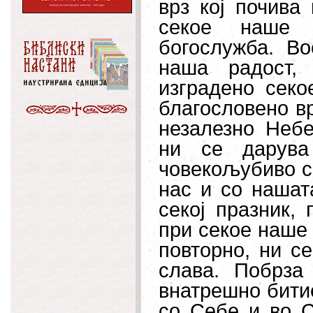
врз кој почива
секое наше м
богослужба. Во
наша радост,
изградено секо
благословено вр
незалезно Небе
ни се дарува
човекољубиво с
нас и со нашат
секој празник,
при секое наше 
повторно, ни с
слава. Побрза
внатрешно битие
со Себе и во С