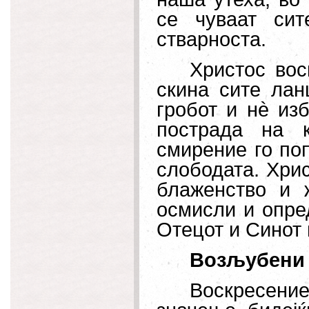
се чуваат си
стварноста.
Христос вос
скина сите лан
гробот и нè из
пострада на к
смирение го по
слободата. Хрис
блаженство и ж
осмисли и опре
Отецот и Синот 
Возљубени 
Воскресение