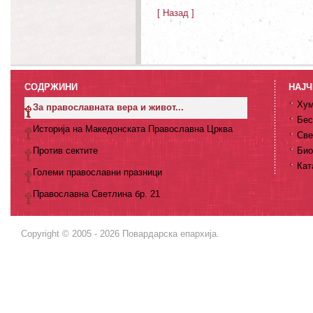
[ Назад ]
СОДРЖИНИ
НАЈЧ
Хум
За православната вера и живот...
Бес
Историја на Македонската Православна Црква
Све
Против сектите
Био
Кат
Големи православни празници
Православна Светлина бр. 21
Copyright © 2005 - 2026 Повардарска епархија.