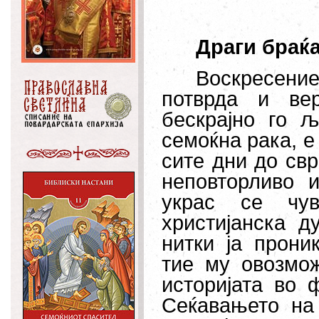
Драги браќа
Воскресени
потврда и ве
бескрајно го љ
семоќна рака, е
сите дни до свр
неповторливо 
украс се чув
христијанска д
нитки јa прони
тие му овозмож
историјата во 
Сеќавањето на