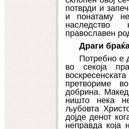
потврди и запеч
и понатаму н
наследство 
прав
ославен ро
Драги браќа
Потребно е 
во секоја пр
воскресенска
претвориме в
добрина. Макед
ништо нека н
љубовта Христо
дојде денот ког
неправда која н