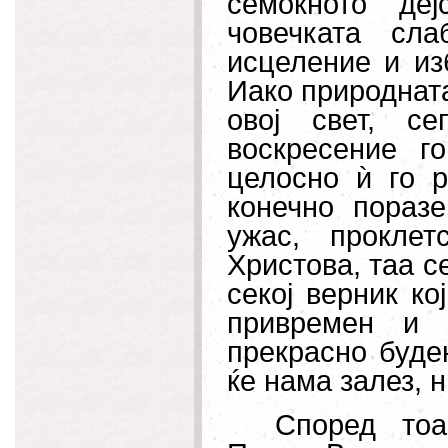
семоќното деј
човечката сл
исцеление и из
Иако природната
овој свет, с
воскресение г
целосно ѝ го р
конечно пораз
ужас, проклет
Христова, таа с
секој верник ко
привремен и 
прекрасно будењ
ќе нама залез, н
Според тоа