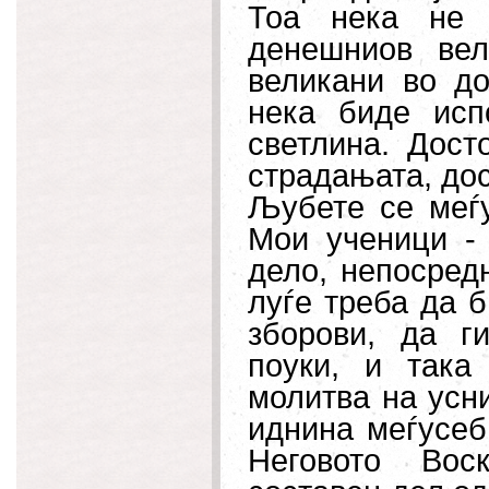
Тоа нека не 
денешниов ве
великани во до
нека биде исп
светлина. Дост
страдањата, дос
Љубете се меѓу
Мои ученици -
дело, непосредн
луѓе треба да 
зборови, да г
поуки, и така
молитва на усни
иднина меѓусеб
Неговото Вос