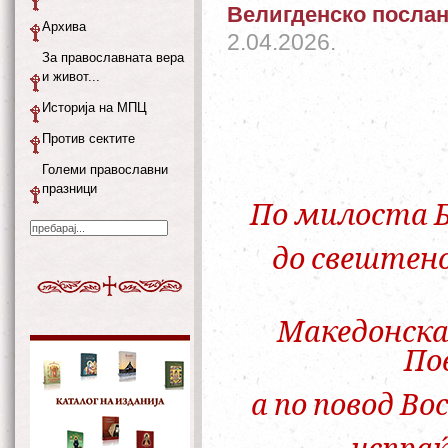
Велигденско послан
Архива
2.04.2026.
За православната вера
и живот...
Историја на МПЦ
Против сектите
Големи православни
празници
По милоста 
до свештен
Македонска
По
а по повод Во