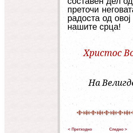
составен дел од
преточи неговат
радоста од овој
нашите срца!
Христос Во
На Велигде
< Претходно
Следно >