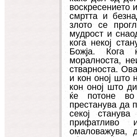
воскресението и
смртта и безн
злото се прог
мудрост и снао
кога некој ста
Божја. Кога 
моралноста, не
стварноста. Ова
и кон оној што 
кон оној што ди
ќе потоне во
престанува да п
секој станув
прифатливо 
омаловажува, 