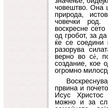
значење, бидејќ
човештво. Она 
природа, исто
човечки род.
воскресне сето
од гробот, за д
ќе се соедини 
разорува силат
верно во с
è
, п
создание, кое о
огромно милоср
Воскреснув
првина и почето
Исус Христос
можно и за сл