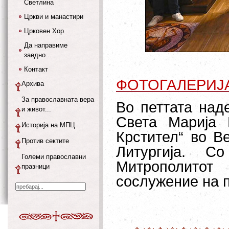
Светлина
Цркви и манастири
Црковен Хор
Да направиме
заедно...
Контакт
ФОТОГАЛЕРИЈ
Архива
За православната вера
Во петтата над
и живот...
Света Марија 
Историја на МПЦ
Крстител“ во В
Против сектите
Литургија. Со
Големи православни
Митрополитот
празници
сослужение на 