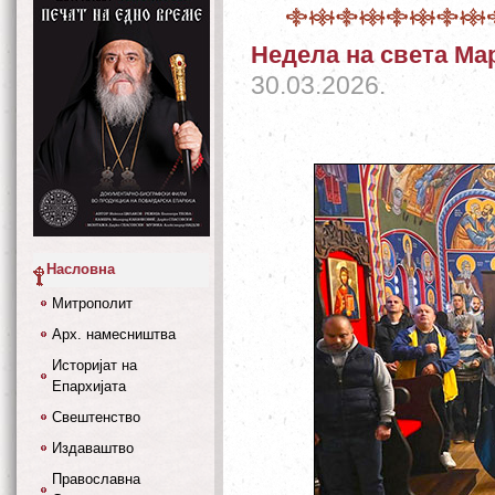
Недела на света Ма
30.03.2026.
Насловна
Митрополит
Арх. намесништва
Историјат на
Епархијата
Свештенство
Издаваштво
Православна