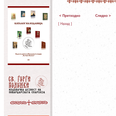
< Претходно
Следно >
[ Назад ]