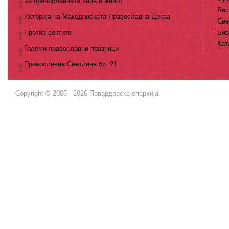
За православната вера и живот...
Бес
Историја на Македонската Православна Црква
Све
Против сектите
Био
Кат
Големи православни празници
Православна Светлина бр. 21
Copyright © 2005 - 2026 Повардарска епархија.