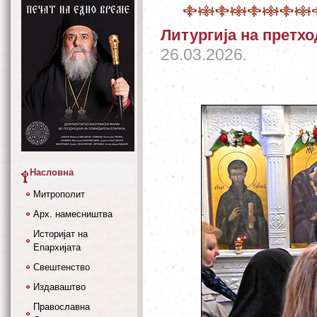
Литургија на претх
26.03.2026.
Насловна
Митрополит
Арх. намесништва
Историјат на
Епархијата
Свештенство
Издаваштво
Православна