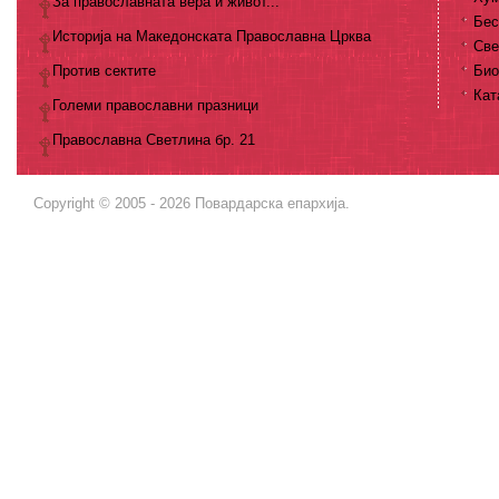
За православната вера и живот...
Бес
Историја на Македонската Православна Црква
Све
Против сектите
Био
Кат
Големи православни празници
Православна Светлина бр. 21
Copyright © 2005 - 2026 Повардарска епархија.