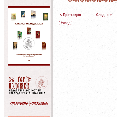
< Претходно
Следно >
[ Назад ]