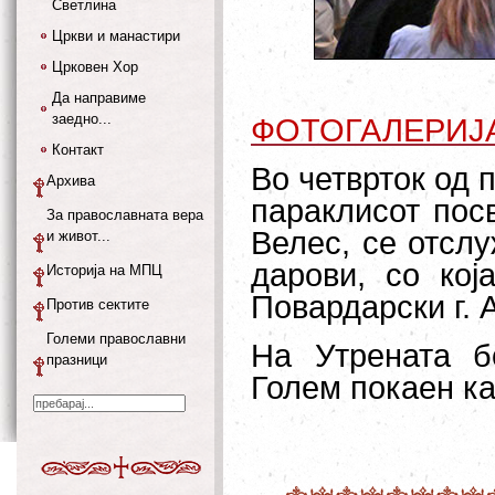
Светлина
Цркви и манастири
Црковен Хор
Да направиме
заедно...
ФОТОГАЛЕРИЈ
Контакт
Во четврток од 
Архива
параклисот пос
За православната вера
Велес, се отслу
и живот...
дарови, со кој
Историја на МПЦ
Повардарски г. 
Против сектите
Големи православни
На Утрената б
празници
Голем покаен ка