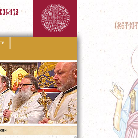
ТЕ
рови