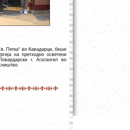
Св. Петка“ во Кавадарци, беше
ргија на претходно осветени
овардарски г. Агатангел во
сништво.