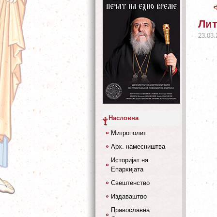
Лит
23.03.
Насловна
Митрополит
Арх. намесништва
Историјат на
Епархијата
Свештенство
Издаваштво
Православна