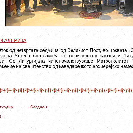
ОГАЛЕРИЈА
еток од четвртата седмица од Великиот Пост, во црквата „
ужена Утрена богослужба со великопосни часови и Литу
ви. Со Литургијата чиноначалствуваше Митрополитот П
ужение на свештенство од кавадаречкото архиерејско наме
тходно
Следно >
д ]