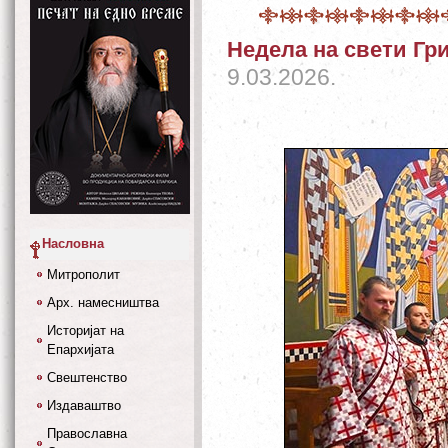
Недела на свети Гр
9.03.2026.
Насловна
Митрополит
Арх. намесништва
Историјат на
Епархијата
Свештенство
Издаваштво
Православна