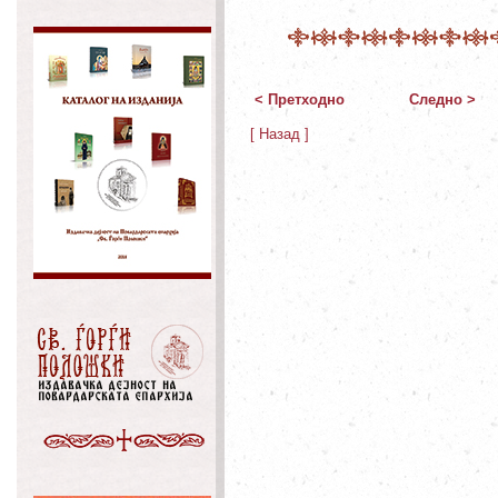
< Претходно
Следно >
[ Назад ]