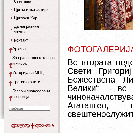
Светлина
Цркви и манастири
Црковен Хор
Да направиме
заедно...
Контакт
ФОТОГАЛЕРИЈ
Архива
За православната вера
Во втората нед
и живот...
Свети Григори
Историја на МПЦ
Божествена Ли
Против сектите
Велики“ во
Големи православни
чиноначалству
празници
Агатангел,
свештенослужит