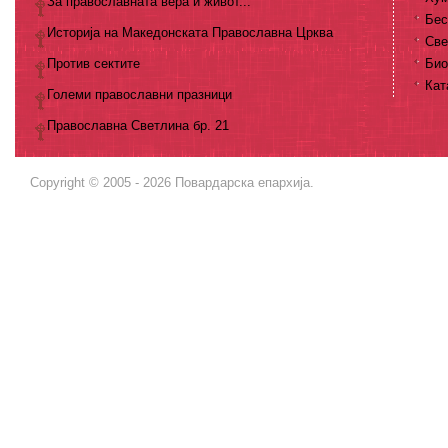
За православната вера и живот...
Бес
Историја на Македонската Православна Црква
Све
Против сектите
Био
Кат
Големи православни празници
Православна Светлина бр. 21
Copyright © 2005 - 2026 Повардарска епархија.