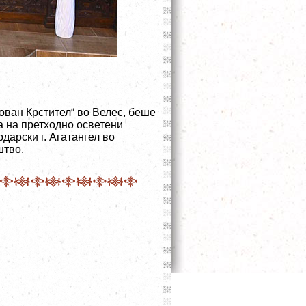
Јован Крстител“ во Велес, беше
а на претходно осветени
арски г. Агатангел во
штво.