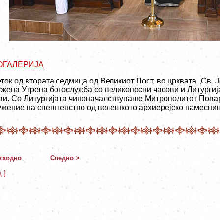
ОГАЛЕРИЈА
ток од втората седмица од Великиот Пост, во црквата „Св. 
ужена Утрена богослужба со великопосни часови и Литургиј
ви. Со Литургијата чиноначалствуваше Митрополитот Повард
ужение на свештенство од велешкото архиерејско намесни
тходно
Следно >
д ]