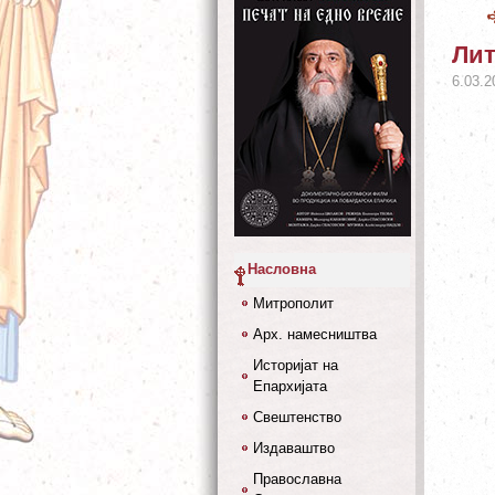
Лит
6.03.2
Насловна
Митрополит
Арх. намесништва
Историјат на
Епархијата
Свештенство
Издаваштво
Православна