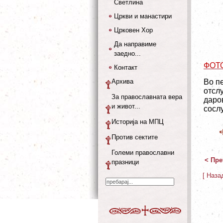
Светлина
Цркви и манастири
Црковен Хор
Да направиме
заедно...
ФОТ
Контакт
Архива
Во пе
отсл
За православната вера
даро
и живот...
сосл
Историја на МПЦ
Против сектите
Големи православни
< Пре
празници
[ Наза