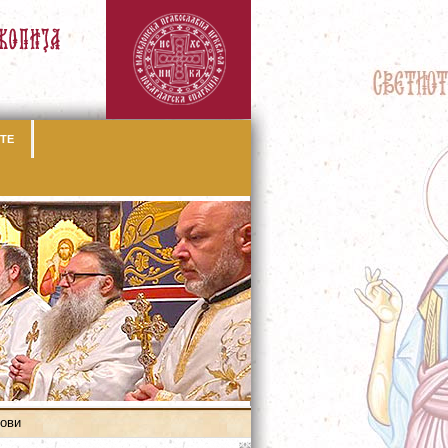
ТЕ
рови