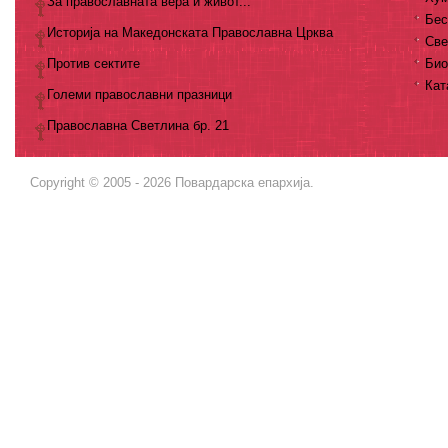
За православната вера и живот...
Бес
Историја на Македонската Православна Црква
Све
Против сектите
Био
Кат
Големи православни празници
Православна Светлина бр. 21
Copyright © 2005 - 2026 Повардарска епархија.