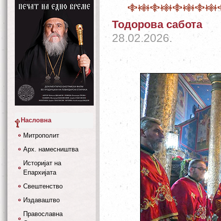
Тодорова сабота
28.02.2026.
Насловна
Митрополит
Арх. намесништва
Историјат на
Епархијата
Свештенство
Издаваштво
Православна