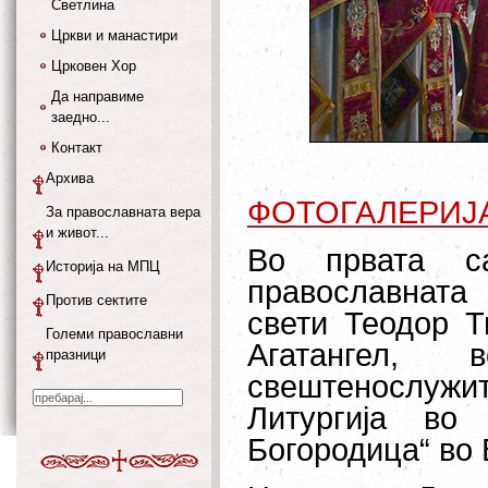
Светлина
Цркви и манастири
Црковен Хор
Да направиме
заедно...
Контакт
Архива
ФОТОГАЛЕРИЈ
За православната вера
и живот...
Во првата са
Историја на МПЦ
православната
Против сектите
свети Теодор Т
Големи православни
Агатангел,
празници
свештенослужи
Литургија во
Богородица“ во 