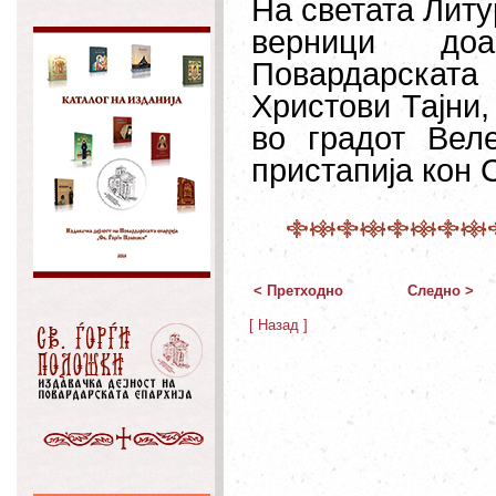
На светата Литу
верници до
Повардарската
Христови Тајни,
во градот Вел
пристапија кон 
< Претходно
Следно >
[ Назад ]