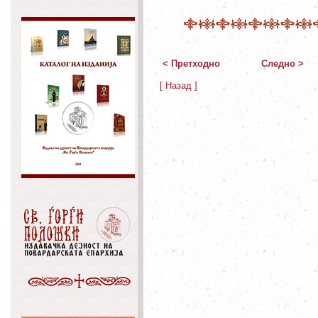
< Претходно
Следно >
[ Назад ]