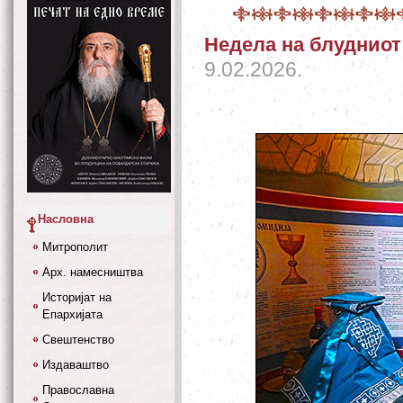
Недела на блудниот
9.02.2026.
Насловна
Митрополит
Арх. намесништва
Историјат на
Епархијата
Свештенство
Издаваштво
Православна