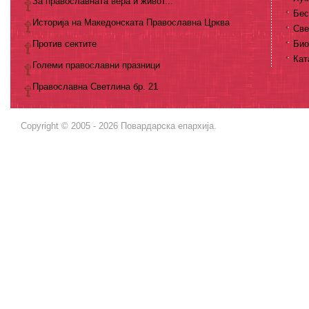
За православната вера и живот...
Бес
Историја на Македонската Православна Црква
Све
Против сектите
Био
Кат
Големи православни празници
Православна Светлина бр. 21
Copyright © 2005 - 2026 Повардарска епархија.