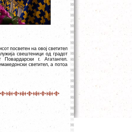
исот посветен на овој светител
служија свештеници од градот
 Повардарски г. Агатангел.
македонски светител, а потоа