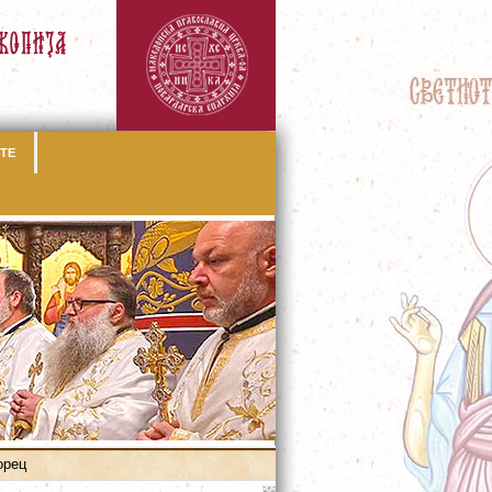
ТЕ
орец