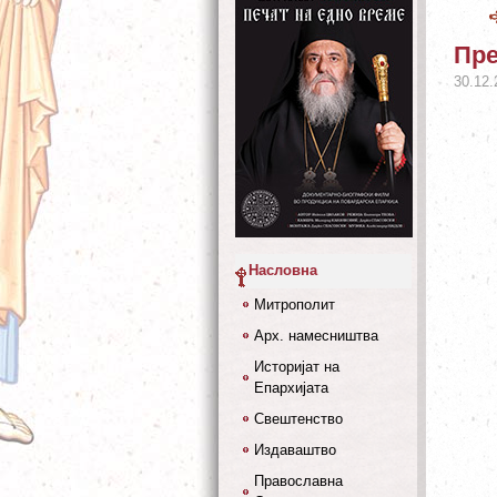
Пре
30.12.
Насловна
Митрополит
Арх. намесништва
Историјат на
Епархијата
Свештенство
Издаваштво
Православна