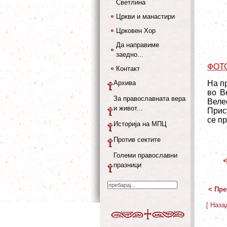
Светлина
Цркви и манастири
Црковен Хор
Да направиме
заедно...
ФОТ
Контакт
Архива
На п
во В
За православната вера
Веле
и живот...
Прис
се п
Историја на МПЦ
Против сектите
Големи православни
празници
< Пре
[ Наза