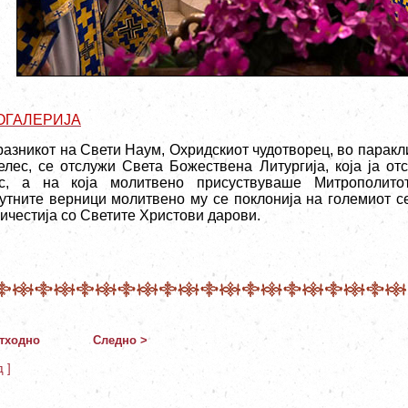
ОГАЛЕРИЈА
разникот на Свети Наум,
Охридскиот
чудотворец, во паракл
елес, се отслужи Света Божествена Литургија, која ја от
с, а на која молитвено присуствуваше Митрополитот
утните верници молитвено му се поклонија на големиот се
ричестија со Светите Христови дарови.
тходно
Следно >
д ]