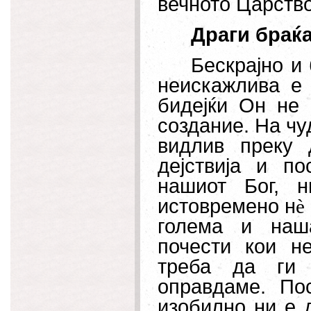
вечното Царств
Драги браќа
Бескрајно и
неискажлива е 
бидејќи Он не
создание. На чу
видлив преку 
дејствија и п
нашиот Бог, 
истовремено н
è
голема и наша
почести кои н
треба да ги 
оправдаме. Пос
изобилно ни е 