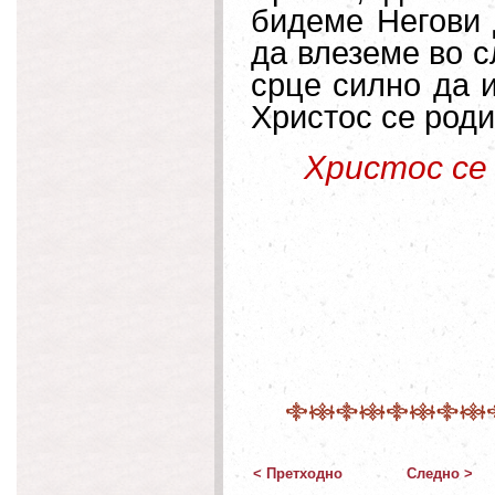
бидеме Негови 
да влеземе во с
срце силно да и
Христос се роди
Христос се 
< Претходно
Следно >