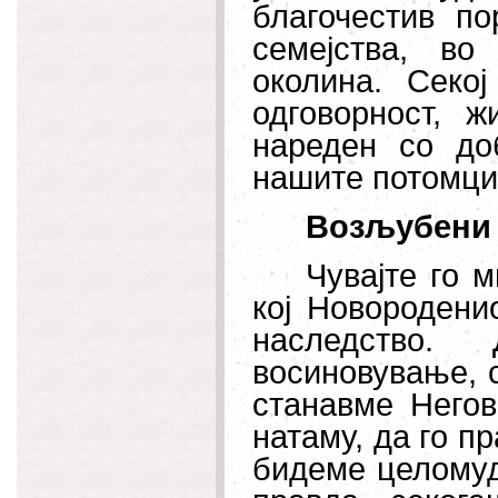
благочестив п
семејства, в
околина. Секо
одговорност, 
нареден со до
нашите потомци
Возљубени 
Чувајте го 
кој Новородени
наследство.
восиновување, 
станавме Негов
натаму, да го п
бидеме целомуд