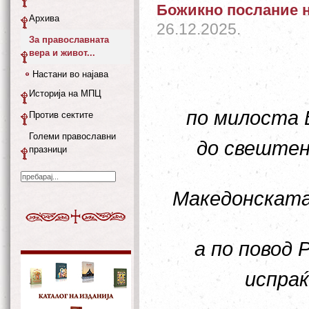
Божикно послание н
Архива
26.12.2025.
За православната
вера и живот...
Настани во најава
Историја на МПЦ
по милоста 
Против сектите
Големи православни
до свеште
празници
Македонската 
а по повод
испраќ