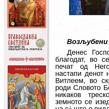
Возљубени 
Денес Госп
благодат, во с
печат од Него
настапи денот 
Витлеем, во с
роди Словото Бо
никаков треск
земното се изед
на с
è
што е видл