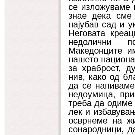
се изложуваме 
знае дека сме
најубав сад и у
Неговата креац
недолични п
Македонците им
нашето национа
за храброст, д
нив, како од б
да се напиваме.
недоумица, при
треба да одиме 
лек и избавува
осврнеме на ж
сонародници, д