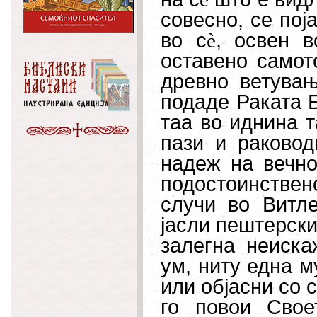
совесно, се пој
во с
è
, освен в
оставено самот
древно ветува
подаде Раката Б
таа во иднина т
пази и раковод
надеж на вечно
подостоинствен
случи во Витл
јасли пештерски
залегна неиска
ум, ниту една м
или објасни со 
го повои Свое