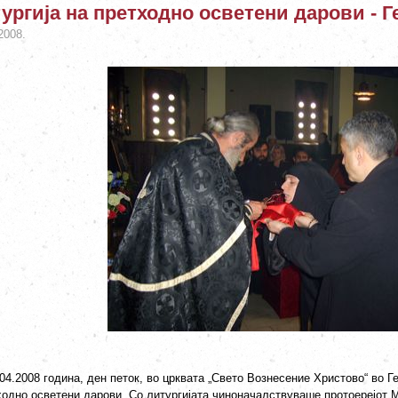
ургија на претходно осветени дарови - Г
2008.
04.2008 година, ден петок, во црквата „Свето Вознесение Христово“ во Г
ходно осветени дарови. Со литургијата чиноначалствуваше протоерејот 