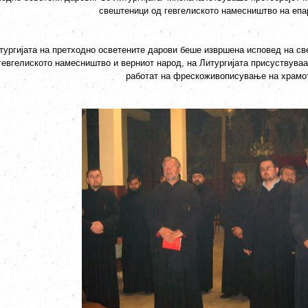
свештеници од гевгелиското намесништво на епар
тургијата на претходно осветените дарови беше извршена исповед на св
гевгелиското намесништво и верниот народ, на Литургијата присуствуваа
работат на фрескоживописување на храмо