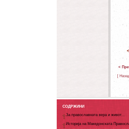
< Пре
[ Наза
СОДРЖИНИ
За православната вера и живот...
Историја на Македонската Правосл