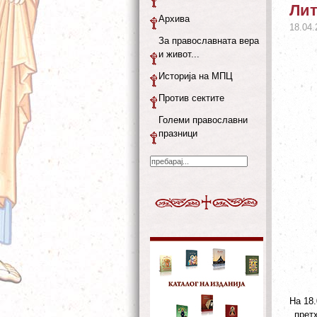
Лит
Архива
18.04.
За православната вера
и живот...
Историја на МПЦ
Против сектите
Големи православни
празници
На 18.
прет