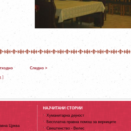
тходно
Следно >
д ]
НАЈЧИТАНИ СТОРИИ
Хуманитарна дејност
Бесплатна правна помош за верниците
авна Црква
Свештенство - Велес