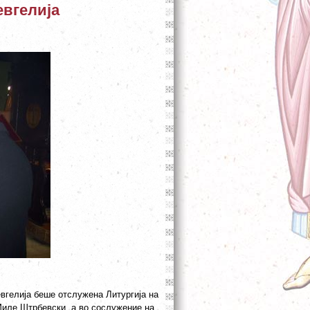
евгелија
евгелија беше отслужена Литургија на
Миле Штрбевски, а во сослужение на