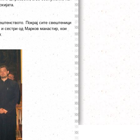
хијата.
ештенството. Покрај сите свештеници
 и сестри од Марков манастир, кои
т.