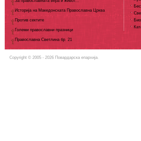
За православната вера и живот...
Бес
Историја на Македонската Православна Црква
Све
Против сектите
Био
Кат
Големи православни празници
Православна Светлина бр. 21
Copyright © 2005 - 2026 Повардарска епархија.