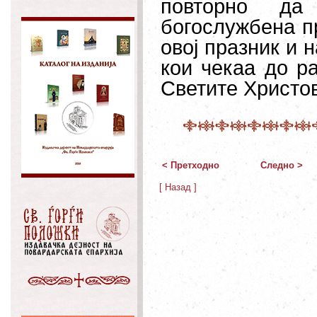
повторно да
богослужбена п
овој празник и 
кои чекаа до р
Светите Христо
< Претходно
Следно >
[ Назад ]