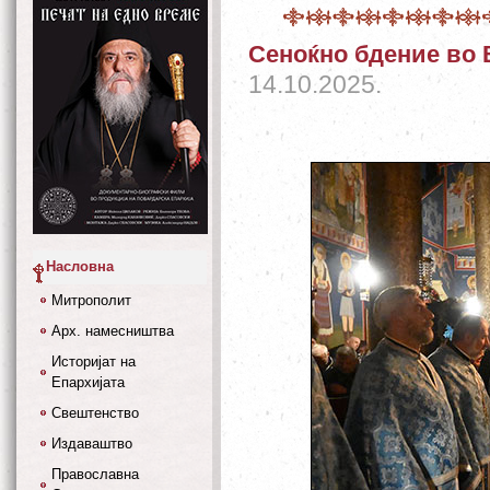
Сеноќно бдение во 
14.10.2025.
Насловна
Митрополит
Арх. намесништва
Историјат на
Епархијата
Свештенство
Издаваштво
Православна