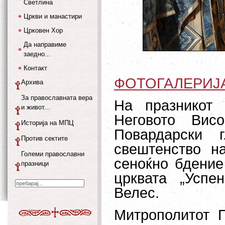
Светлина
Цркви и манастири
Црковен Хор
Да направиме
заедно...
Контакт
ФОТОГАЛЕРИЈ
Архива
За православната вера
На празникот 
и живот...
Неговото Висо
Историја на МПЦ
Повардарски 
Против сектите
свештенство н
Големи православни
сеноќно бдение
празници
црквата „Успе
Велес.
Митрополитот П