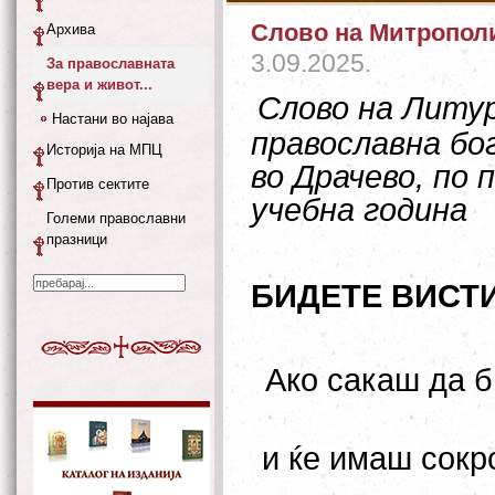
Слово на Митрополи
Архива
3.09.2025.
За православната
вера и живот...
Слово на Литу
Настани во најава
православна бо
Историја на МПЦ
во Драчево, по
Против сектите
учебна година
Големи православни
празници
БИДЕТЕ ВИСТ
Ако сакаш да б
и ќе имаш сокр