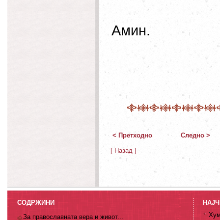
Амин.
< Претходно
Следно >
[ Назад ]
СОДРЖИНИ
НАЈЧ
Хум
За православната вера и живот...