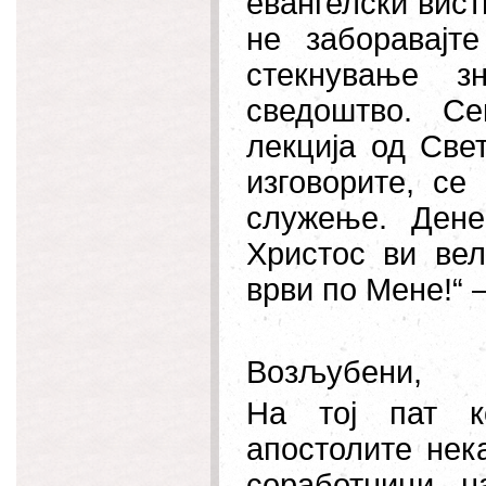
евангелски вис
не заборавај
стекнување з
сведоштво. Се
лекција од Свет
изговорите, с
служење. Ден
Христос ви ве
врви по Мене!“ –
Возљубени,
На тој пат к
апостолите нек
соработници 