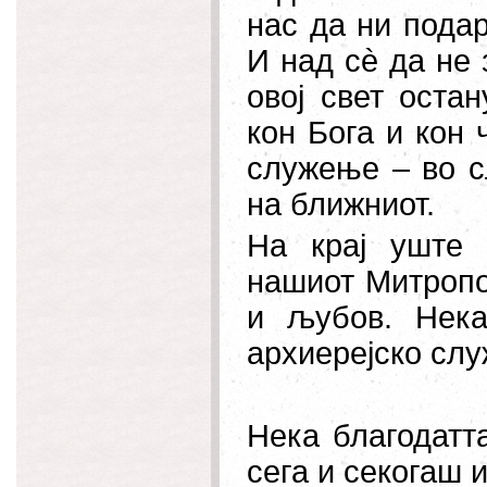
нас да ни пода
И над сè да не
овој свет оста
кон Бога и кон 
служење – во с
на ближниот.
На крај уште 
нашиот Митропо
и љубов. Нека
архиерејско сл
Нека благодатт
сега и секогаш и