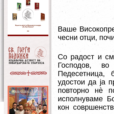
Ваше Високопре
чесни отци, поч
Со радост и см
Господов, во
Педесетница, 
удостои да ја 
повторно нè п
исполнуваме Бо
кон совршенств