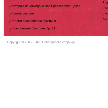
Бес
Историја на Македонската Православна Црква
Све
Против сектите
Био
Кат
Големи православни празници
Православна Светлина бр. 21
Copyright © 2005 - 2026 Повардарска епархија.