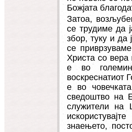
Божјата благодат,
Затоа, возљубе
се трудиме да 
збор, туку и да
се приврзуваме
Христа со вера 
е во
големи
воскреснатиот Г
е во човечката
сведоштво на Е
служители на Ц
искористувајт
знаењето, пост