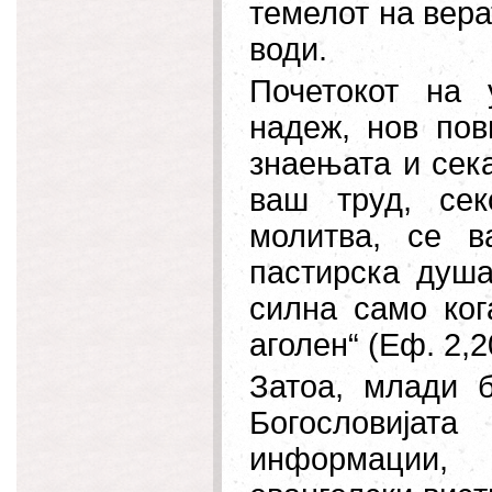
темелот на вера
води.
Почетокот на 
надеж, нов пов
знаењата и сека
ваш труд, се
молитва, се в
пастирска душа
силна само ког
аголен“ (Еф. 2,2
Затоа, млади 
Богословија
информации,