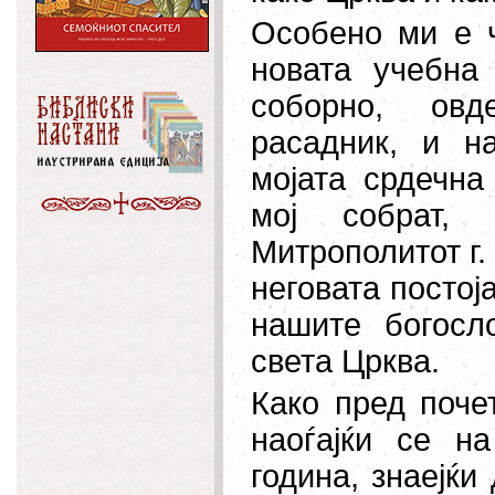
Особено ми е ч
новата учебна
соборно, овд
расадник, и н
мојата срдечна
мој собрат, 
Митрополитот г.
неговата
постој
нашите богосл
света Црква.
Како пред почет
наоѓајќи се н
година, знаејќ