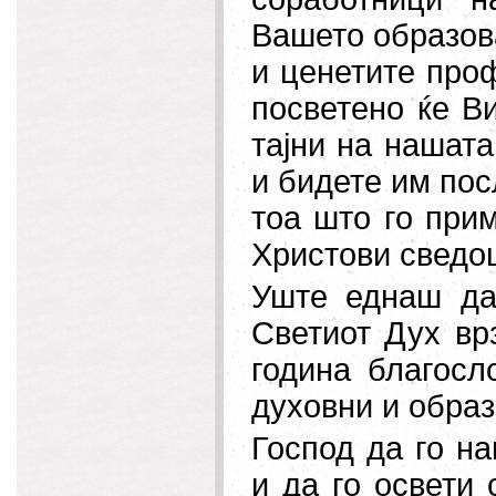
Вашето образов
и ценетите про
посветено ќе В
тајни на нашата
и
бидете им пос
тоа што го прим
Христови сведо
Уште еднаш да
Светиот Дух вр
година благосл
духовни и образ
Господ да го н
и да го освети 