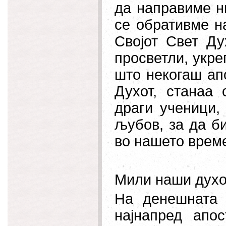
да направиме н
се обративме на
Својот
Свет Ду
просветли, укре
што некогаш ап
Духот, станаа 
драги ученици,
љубов, за да б
во нашето врем
Мили наши духо
На денешната 
најнапред апос