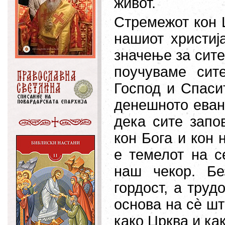
живот.
Стремежот кон 
нашиот христиј
значење за сите
поучуваме сит
Господ и Спаси
денешното
еван
дека сите запо
кон Бога и кон
е темелот на с
наш чекор. Бе
гордост, а труд
основа на сè шт
како Црква и ка