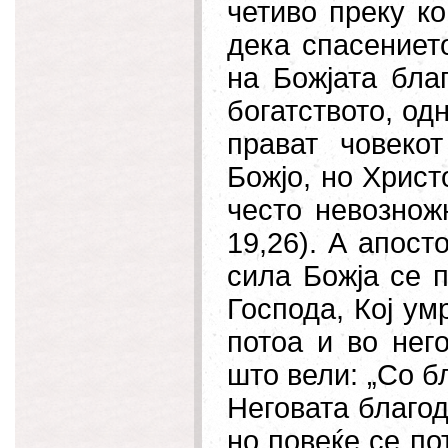
четиво преку ко
дека спасениет
на Божјата бла
богатството,
одн
прават човеко
Божјо, но Христ
често невозножн
19,26). А апост
сила Божја се п
Господа, Кој ум
потоа и во
нег
што вели: „Со б
Неговата благода
но повеќе се по