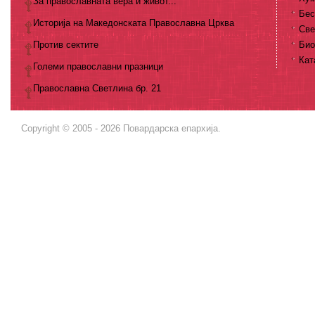
За православната вера и живот...
Бес
Историја на Македонската Православна Црква
Све
Против сектите
Био
Кат
Големи православни празници
Православна Светлина бр. 21
Copyright © 2005 - 2026 Повардарска епархија.