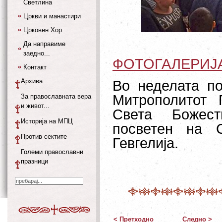
Светлина
Цркви и манастири
Црковен Хор
Да направиме
заедно...
ФОТОГАЛЕРИЈ
Контакт
Архива
Во неделата по
Митрополитот 
За православната вера
и живот...
Света Божест
Историја на МПЦ
посветен на 
Против сектите
Гевгелија.
Големи православни
празници
< Претходно
Следно >