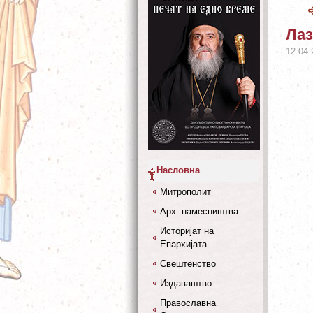
Лаз
12.04.
Насловна
Митрополит
Арх. намесништва
Историјат на
Епархијата
Свештенство
Издаваштво
Православна