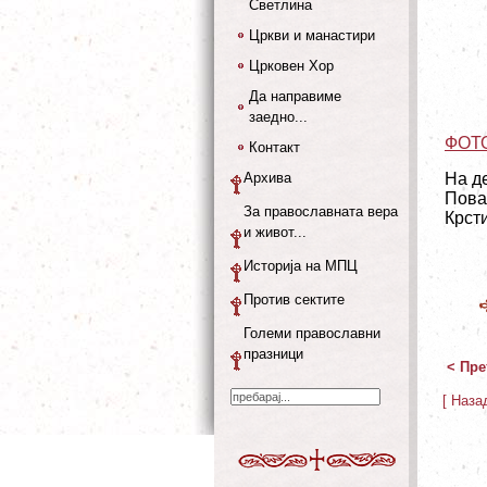
Светлина
Цркви и манастири
Црковен Хор
Да направиме
заедно...
ФОТ
Контакт
Архива
На д
Пова
За православната вера
Крсти
и живот...
Историја на МПЦ
Против сектите
Големи православни
празници
< Пре
[ Наза