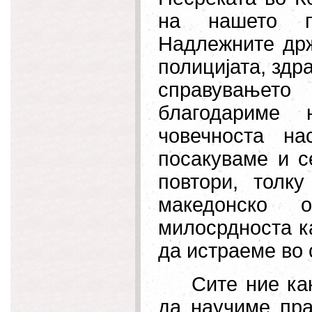
на нашето п
Надлежните држ
полицијата, здр
справувањет
благодариме
човечноста н
посакуваме и с
повтори, толк
македонско 
милосрдноста
к
да истраеме во 
Сите ние ка
да научиме пра