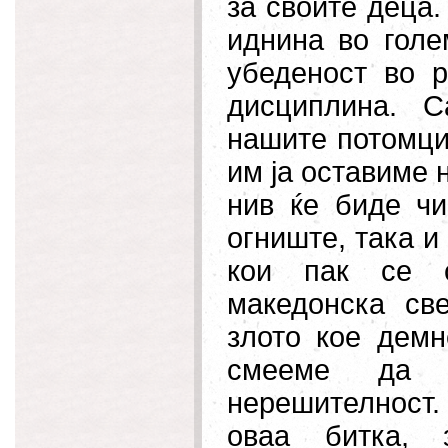
за своите деца.
иднина во голе
убеденост во р
дисциплина. 
нашите потомци
им ја оставиме 
нив ќе биде чи
огниште, така и
кои пак се
македонска св
злото кое демн
смееме да 
нерешителност.
оваа битка, 