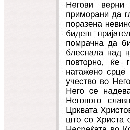
Негови верни
приморани да гл
поразена невин
бидеш пријате
помрачна да би
блеснала над н
повторно, ќе 
натажено срце 
учество во Нег
Него се надев
Неговото слав
Црквата Христов
што со Христа с
Несреќата во К