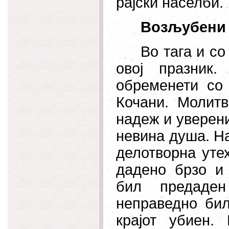
рајски населби.
Возљубени 
Во тага и с
овој празник
обременети со 
Кочани. Молит
надеж и уверени
невина душа. На
делотворна уте
дадено брзо и
бил предаден
неправедно бил
крајот убиен.