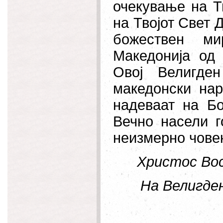
очекување на Тв
на Твојот Свет Д
божествен ми
Македонија од 
Овој Велигде
македонски нар
надеваат на Бо
Вечно насели г
неизмерно чове
Христос Вос
На Велигден