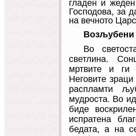
гладен и жеден
Господова, за д
на вечното Цар
Возљубени 
Во светост
светлина. Со
мртвите и ги 
Неговите зраци 
распламти љу
мудроста. Во ид
биде воскриле
испратена благ
бедата, а на 