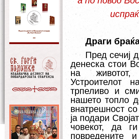
а по повод Во
испраќ
Драги браќа
Пред сечиј д
денеска стои В
на животот,
Устроителот н
трпеливо и см
нашето топло до
внатрешност со 
ја подари Своја
човекот, да г
повредените 