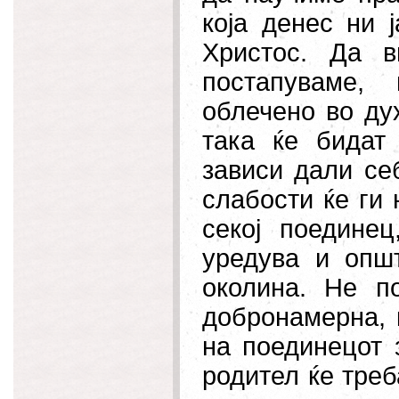
која денес ни 
Христос. Да 
постапуваме,
облечено во дух
така ќе бидат
зависи дали се
слабости ќе ги
секој поединец
уредува и опш
околина. Не п
добронамерна, к
на поединецот 
родител ќе треб