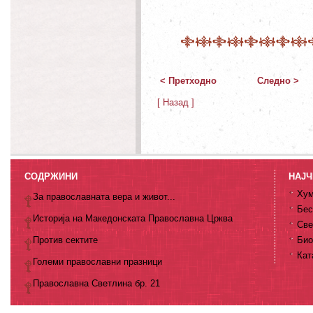
< Претходно
Следно >
[ Назад ]
СОДРЖИНИ
НАЈЧ
Хум
За православната вера и живот...
Бес
Историја на Македонската Православна Црква
Све
Против сектите
Био
Кат
Големи православни празници
Православна Светлина бр. 21