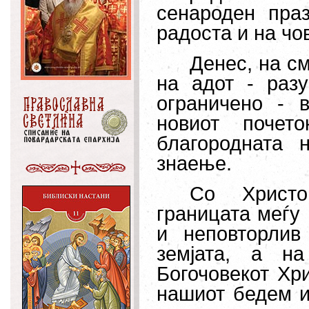
сенароден праз
радоста и на чо
Денес, на с
на адот - раз
ограничено - в
новиот почет
благородната 
знаење.
Со Христо
границата меѓу 
и неповторлив
земјата, а н
Богочовекот
Хри
нашиот бедем и