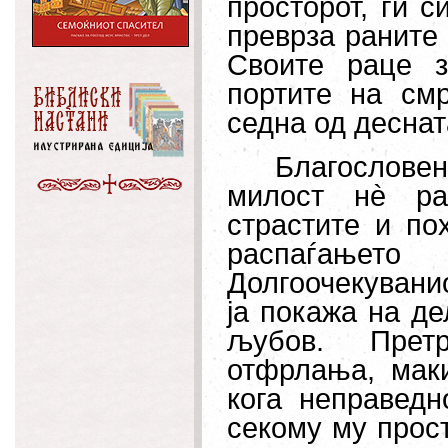
просторот, ги с
преврза раните 
Своите раце з
портите на см
седна од деснат
Благословен 
милост н
è
раз
страстите и по
распаѓањето
Долгоочекуванио
ја покажа на д
љубов. Прет
отфрлања, маки
кога неправедн
секому му прост