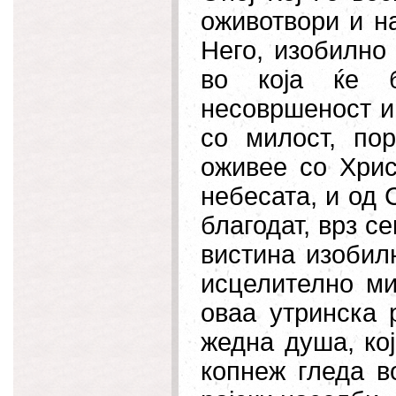
оживотвори и н
Него, изобилно
во која ќе б
несовршеност и 
со милост, по
оживее со Хрис
небесата, и од 
благодат, врз с
вистина изобилн
исцелително
мир
оваа утринска 
жедна душа, кој
копнеж гледа в