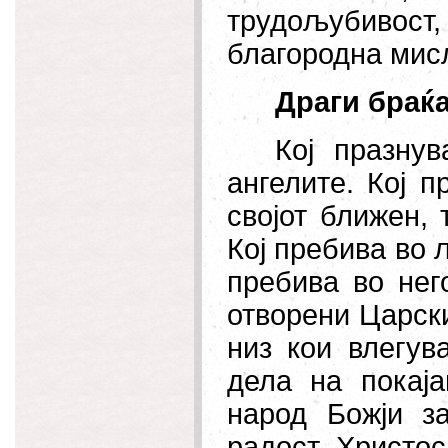
трудољубивост
благородна мис
Драги браќа
Кој празнув
ангелите. Кој 
својот ближен, 
Кој пребива во љ
пребива во нег
отворени Царск
низ кои влегув
дела на покај
народ Божји з
радост. Христос