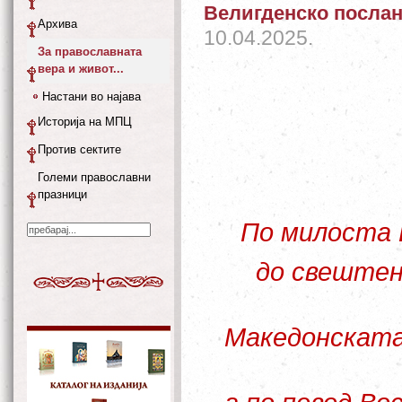
Велигденско послан
Архива
10.04.2025.
За православната
вера и живот...
Настани во најава
Историја на МПЦ
Против сектите
Големи православни
празници
По милоста 
до свеште
Македонската 