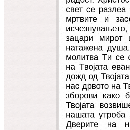
свет се разлеа
мртвите и за
исчезнувањето,
зацари мирот 
натажена душа.
молитва Ти се 
на Твојата ева
дожд од Твојата
нас дрвото на Т
зборови како 
Твојата возвиш
нашата утроба 
Дверите на н