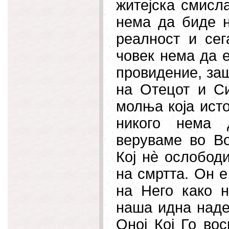
житејска
смисла
нема да биде н
реалност и сег
човек нема да 
провидение, заш
на Отецот и Си
молња која исто
никого нема д
веруваме во Во
Кој нè ослободи
на смртта. Он е
на Него како н
наша идна наде
Оној Кој Го во