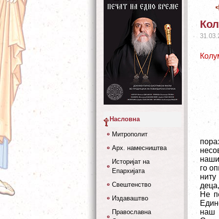
Кол
31.03.
Колу
Насловна
Митрополит
пораз
Арх. намесништва
несо
наши
Историјат на
го о
Епархијата
ниту
Свештенство
деца
Не п
Издаваштво
Един
наш 
Православна