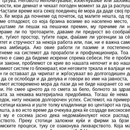
е тргува. Неговото непочитување, избегнување или заобик
ности, кои демнат и чекаат погоден момент за да ја распуш
 Настапи време кога секој поединец ќе мора да даде свој п
о. Ќе мора да почнеме од почеток, од малите нешта, од пр
ме отпадокот, со која брзина возиме во населено место,
уштаме ли пешак на пешачки премин, му пречиме ли на
ираме ли по тротоарите, даваме ли предност во сообраќа
е, туѓиот простор, туѓите пари, фаќаме ли ургенции за с
è
итет и стручност за некоја работа или, пак, ни е важна са
чна
амбиција. Ако овие работи ги пазиме и постепено
гнеме на системот да проработи и профункционира. Тоа 
лно е само да бидеме искрени спрема себеси. Не е пробле
ни закони, проблемот се крие во нашата непочит и во наш
амиот систем го блокираат, кои неговите тркала и валјаци н
 и ги оставаат да чкрипат и
ж
рѓосуваат во долгогодишен д
 да се ослободи и да делува и говори во име на јавноста,
емот истовремено мора да пази да не биде нахранет со не
ни. Не смее црното да го смета за бело, болното за здрав
бата за некаква материјална придобивка. Тогаш ќе нема 
едок, ниту некаков долгорочен успех. Системот, на приме
есетици казина и уште толку кладилници во центарот на гра
шта, а во исто време да очекува дека ќе создаде високосве
к му е сосема јасно дека недомаќинлукот носи распад
јството. Преку стотици заложни куќи и фирми за брзи
омските процеси, туку се озаконува лихварството. Која м