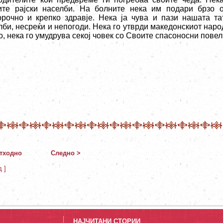
ите рајски населби. На болните нека им подари брзо 
орочно и крепко здравје. Нека ја чува и пази нашата т
лби, несреќи и непогоди. Нека го утврди македонскиот наро
, нека го умудрува секој човек со Своите спасоносни повел
тходно
Следно >
д ]
НАЈЧИТАНИ СТОРИИ