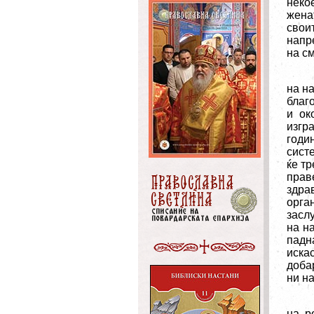
неко
жена
свои
напр
на с
на н
благо
и ок
изгр
годи
сист
ќе т
прав
здра
орга
засл
на н
падна
иска
доба
ни н
на р