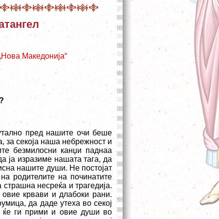
атангел
 „Нова Македонија“
?
утално пред нашите очи беше
а, за секоја наша небрежност и
вите безмилосни канџи паднаа
а ја изразиме нашата тага, да
тисна нашите души. Не постојат
 на родителите на починатите
а страшна несреќа и трагедија.
и овие крвави и длабоки рани.
умица, да даде утеха во секој
г ќе ги прими и овие души во