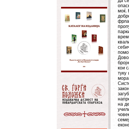
да с
опас
моќ.
добр
фрла
проп
парк
врем
квал
себи
помо
Дово
број
кои с
туку
мора
Сист
зако
загу
напр
на д
учили
чове
семе
екон