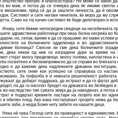
е општество прогрес и благосостојба? Не може со закон да
та во маж, и потоа да се очекува дека ќе имаме светла 
те механизми, пред с
è
да ја заштити личноста, да
ѝ
овозм
едок. Системот и сите негови чинители, ќе мора да му служ
мртта. Само на тој начин системот ќе биде делотворен и исп
Инаку, сите бевме непосредни сведоци на несебичната п
ашите здравствени работници при оваа болна несреќа во Ко
дарни, но, сепак, време е да се прашаме: во какви услови 
олностите на болничките одделенија и во здравственит
адивме болница? Свесни ли сме дека болничките згради
ни, дека некои од нив се изградени дури за време на 
емот стојат многу предизвици, многу голема, напластена и 
реба посветено и бескомпромисно да се справи во блиската 
едно е да кажеме дека надлежните државни институции, 
вството, сите оние кои успешно се справуваа со настан
низирано. За пофалба е и нивната решителност работата д
ужуваат да добијат поддршка, да истраат и да го фатат доб
ародот, па да го насочат бродот на државата во безбедно и
 во наследство тие сувата земја да ја наводенат, а потоа и
страт и подврзат кревките ластари на лозјето кое во идни
р и обилен плод. Ако вака постапуваат грозјето нема да би
ашите заби, а недај Боже ниту забите на нашите деца.
Нека н
è
чува Господ сите во праведност и единомислие. 
одителите кои предвреме ги погребаа своите чеда. Нек