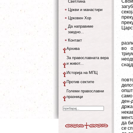
Свои
Светлина
загу
Цркви и манастири
секо
прек
Црковен Хор
прек
Да направиме
Царс
заедно...
Контакт
разли
во о
Архива
триу
За православната вера
неод
и живот...
снај
Историја на МПЦ
повт
Против сектите
дело
општ
Големи православни
само
празници
ден-
држа
некав
мент
да б
се сп