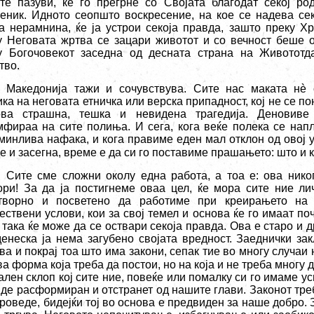
те пазуви, ќе го прегрне со Својата благодат секој роди
беник. Идното сеопшто воскресение, на кое се надева сек
ја нерамнина, ќе ја устрои секоја правда, зашто преку Х
у Неговата жртва се зацари животот и со вечност беше о
у Богочовекот заседна од десната страна на Живототд
тво.
Македонија тажи и сочувствува. Сите нас маката н
è
о
ка на неговата етничка или верска припадност, кој не се п
ва страшна, тешка и невидена трагедија. Деновиве 
мфираа на сите полиња. И сега, кога веќе полека се напл
минлива нафака, и кога правиме еден мал отклон од овој у
де и засегна, време е да си го поставиме прашањето: што и
Сите сме сложни околу една работа, а тоа е: ова ник
ори! За да ја постигнеме оваа цел, ќе мора сите ние л
творно и посветено да работиме при креирањето на
ествени услови, кои за свој темел и основа ќе го имаат по
 така ќе може да се оствари секоја правда. Ова е старо и 
денеска ја нема загубено својата вредност. Заеднички за
ва и покрај тоа што има закони, сепак тие во многу случаи 
а форма која треба да постои, но на која и не треба многу 
ален склоп кој сите ние, повеќе или помалку си го имаме у
иде расформиран и отстранет од нашите глави. Законот треб
роведе, бидејќи тој во основа е предвиден за наше добро. 