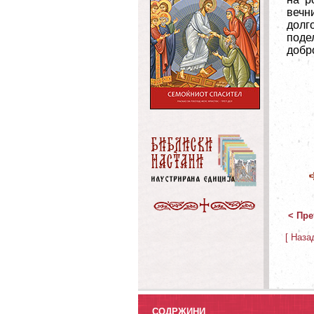
вечн
долг
поде
добро
< Пре
[ Наза
СОДРЖИНИ