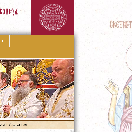
ТЕ
и г. Агатангел