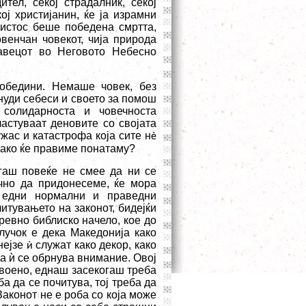
тел, секој страдалник, секој
ој христијанин, ќе ја израмни
ристос беше победена смртта,
венчан човекот, чија природа
авецот во Неговото Небесно
бедини. Немаше човек, без
онуди себеси и своето за помош
солидарноста и човечноста
астуваат деновите со својата
жас и катастрофа која сите н
è
 како ќе правиме понатаму?
огаш повеќе не смее да ни се
ично да придонесеме, ќе мора
 едни нормални и праведни
читувањето на законот, бидејќи
древно библиско начело, кое до
клучок е дека Македонија како
нејзе
служат како декор, како
ѝ
да
ѝ
се обрнува внимание. Овој
своено, еднаш засекогаш треба
а да се почитува, тој треба да
Законот не е роба со која може