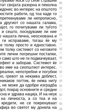
олување носи со себе страшни
тат својата разорна и пеколна
ридонес во интерес на општото
остите работи, од тоа каде го
 претекнуваме ли непрописно,
 другиот со нашата галама,
јот, го почитуваме ли туѓото
и сешто, поседуваме ли ние
мо нашата лична, неоснована и
 ги исправаме, тогаш ќе му
е толку просто и едноставно.
м толку системот со неговите
ите лични погрешни постапки,
е само што не ги подмачкуваат,
ефект и заборав. Системот ќе
 во име на сеопштиот интерес.
реални, непотребни и погубни
о, гревот за некаква доблест,
никаков поттик, ќе нема ниту
р, не може да одобри изградба
дот, покрај основните и средни
сна и здрава нација. И на неук
 на личноста, а со тоа и на
 кредити, не се покренуваат
афија во светот му донела на