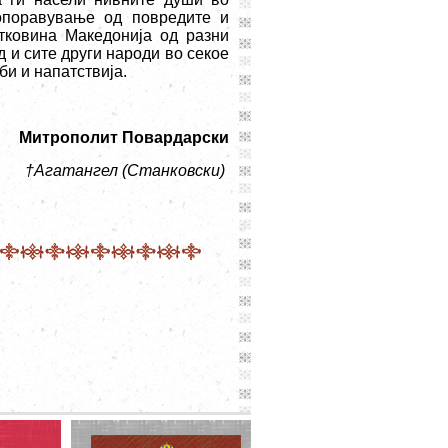
опоравување од повредите и
атковина Македонија од разни
д и сите други народи во секое
би и напатствија.
Митрополит Повардарски
†
Агатангел (Станковски)