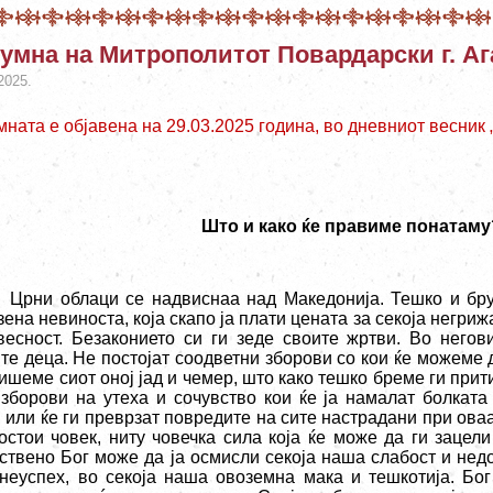
умна на Митрополитот Повардарски г. Аг
2025.
мната е објавена на 29.03.2025 година, во дневниот весник
Што и како ќе правиме понатаму
Црни облаци се надвиснаа над Македонија. Тешко и бр
ена невиноста, која скапо ја плати цената за секоја негриж
весност. Безаконието си ги зеде своите жртви. Во него
те деца. Не постојат соодветни зборови со кои ќе можеме д
пишеме сиот оној јад и чемер, што како тешко бреме ги при
 зборови на утеха и сочувство кои ќе ја намалат болката
, или ќе ги преврзат повредите на сите настрадани при ова
остои човек, ниту човечка сила која ќе може да ги зацел
ствено Бог може да ја осмисли секоја наша слабост и недо
неуспех, во секоја наша овоземна мака и тешкотија. Бо