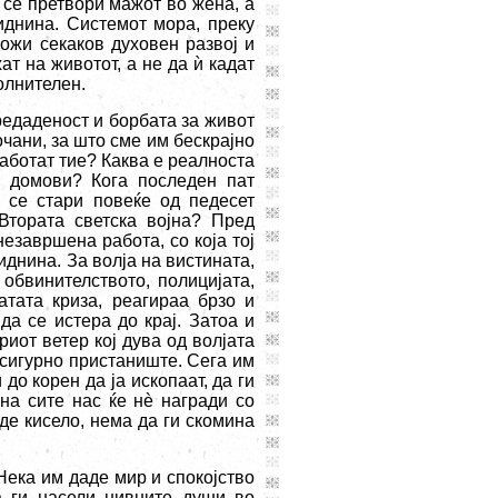
 се претвори мажот во жена, а
иднина. Системот мора, преку
ожи секаков духовен развој и
ат на животот, а не да
ѝ
кадат
олнителен.
редаденост и борбата за живот
чани, за што сме им бескрајно
работат тие? Каква е реалноста
е домови? Кога последен пат
 се стари повеќе од педесет
Втората светска војна? Пред
незавршена работа, со која тој
иднина. За волја на вистината,
обвинителството, полицијата,
атата криза, реагираа брзо и
а се истера до крај. Затоа и
риот ветер кој дува од волјата
 сигурно пристаниште. Сега им
 до корен да ја ископаат, да ги
на сите нас ќе н
è
награди со
де кисело, нема да ги скомина
Нека им даде мир и спокојство
а ги насели нивните души во