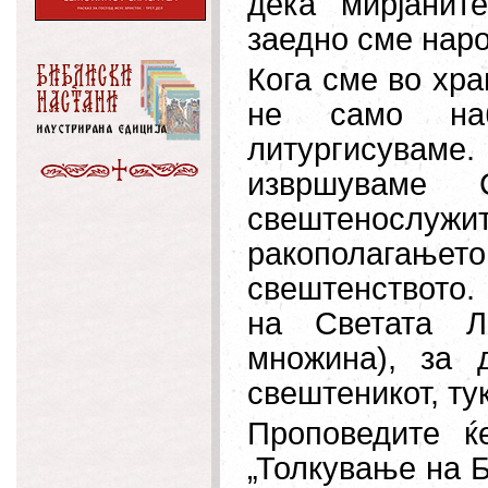
дека мирјанит
заедно сме наро
Кога сме во хра
не само наб
литургисуваме
извршуваме 
свештенослуж
ракополагањ
свештенството.
на Светата Л
множина), за
свештеникот, тук
Проповедите ќ
„Толкување на Б