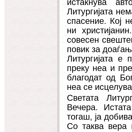
истакнува авт
Литургијата нем
спасение. Кој н
ни христијанин
совесен свеште
повик за доаѓањ
Литургијата е 
преку неа и пр
благодат од Бо
неа се исцелува
Светата Литур
Вечера. Истата
тогаш, ја добива
Со таква вера 