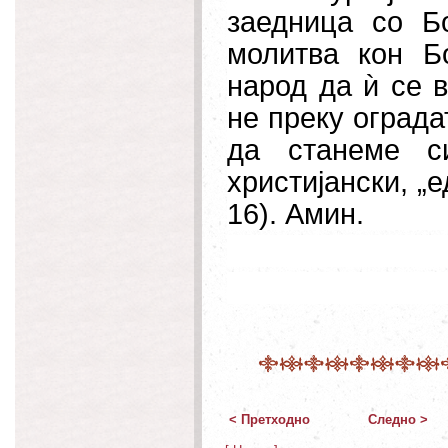
заедница со Б
молитва кон Б
народ да ѝ се в
не преку оградат
да станеме с
христијански, „
16). Амин.
< Претходно
Следно >