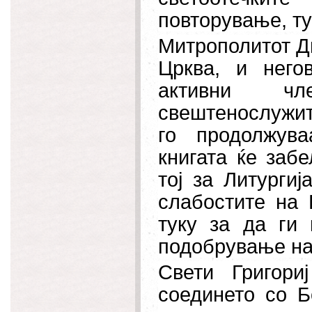
повторување, ту
Митрополитот Ди
Црква, и него
активни ч
свештенослужит
го продолжув
книгата ќе заб
тој за Литургиј
слабостите на 
туку за да ги
подобрување на 
Свети Григори
соединето со Б