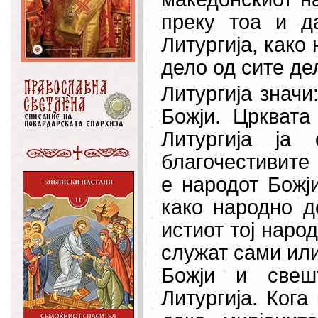
преку тоа и д
Литургија, како 
дело од сите де
Литургија значи
Божји. Црквата
Литургија ја
благочестивите 
е народот Божји
како народно д
истиот тој наро
служат сами или
Божји и свеш
Литургија. Кога