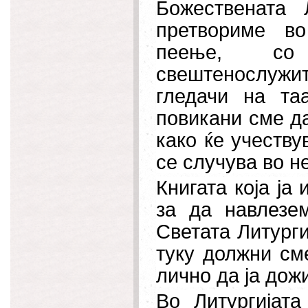
Божествената 
претвориме во
пеење, со
свештенослужит
гледачи на таа
повикани сме да
како ќе учеству
се случува во н
Книгата која ја
за да навлезе
Светата Литурги
туку должни см
лично да ја дож
Во Литургијат