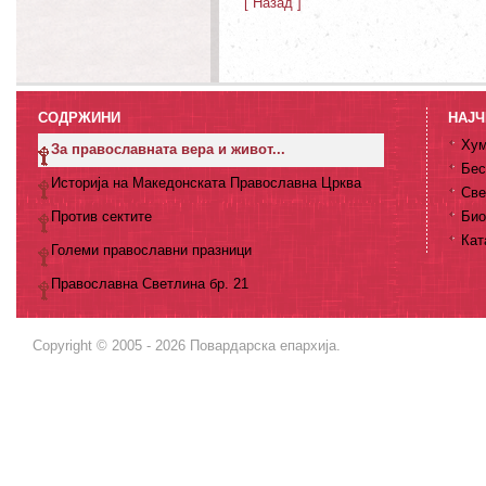
[ Назад ]
СОДРЖИНИ
НАЈЧ
Хум
За православната вера и живот...
Бес
Историја на Македонската Православна Црква
Све
Против сектите
Био
Кат
Големи православни празници
Православна Светлина бр. 21
Copyright © 2005 - 2026 Повардарска епархија.