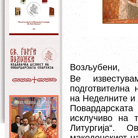
Возљубени,
Ве известува
подготвителна 
на Неделните и 
Повардарската
исклучиво на 
Литургија“. 
македонскиот на