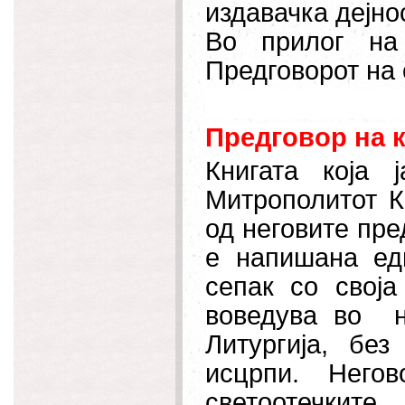
издавачка дејно
Во прилог на
Предговорот на 
Предговор на 
Книгата која
Митрополитот Ко
од неговите пре
е напишана едн
сепак со своја
воведува во н
Литургија, бе
исцрпи. Него
светоотечки