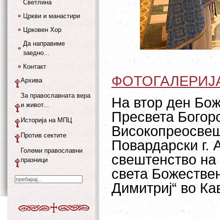
Светлина
Цркви и манастири
Црковен Хор
Да направиме
заедно...
Контакт
ФОТОГАЛЕРИЈ
Архива
За православната вера
На втор ден Бож
и живот...
Пресвета Богор
Историја на МПЦ
Високопреосвеш
Против сектите
Повардарски г. 
Големи православни
свештенство на
празници
света Божествен
Димитриј“ во Ка