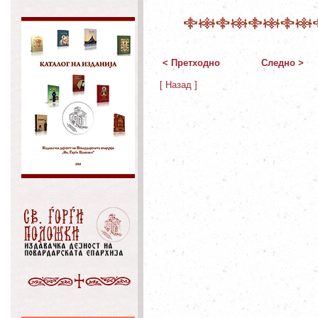
< Претходно
Следно >
[ Назад ]