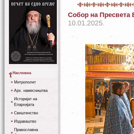
Собор на Пресвета 
10.01.2025.
Насловна
Митрополит
Арх. намесништва
Историјат на
Епархијата
Свештенство
Издаваштво
Православна