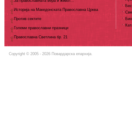
За православната вера и живот...
Бес
Историја на Македонската Православна Црква
Све
Против сектите
Био
Кат
Големи православни празници
Православна Светлина бр. 21
Copyright © 2005 - 2026 Повардарска епархија.