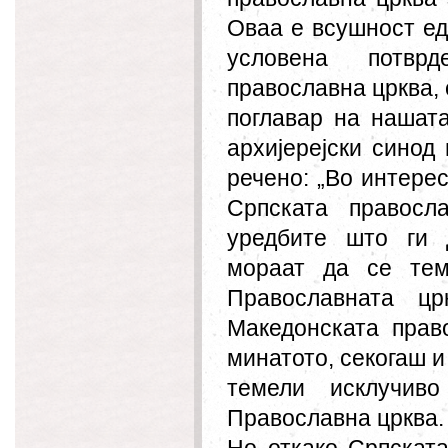
Оваа е всушност еде
условена потврд
православна црква, 
поглавар на нашата
архијерејски синод
речено: „Во интере
Српската правосл
уредбите што ги 
мораат да се тем
Православната цр
Македонската прав
минатото, секогаш и
темели исклучив
Православна црква.