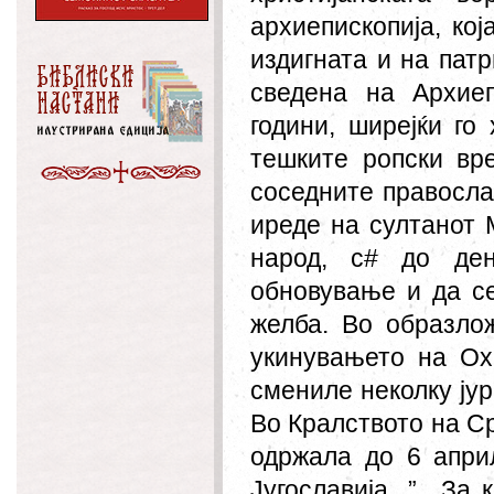
архиепископија, ко
издигната и на пат
сведена на Архиеп
години, ширејќи го
тешките ропски вр
соседните правосла
иреде на султанот 
народ, с# до ден
обновување и да се
желба. Во образло
укинувањето на Ох
смениле неколку јур
Во Кралството на С
одржала до 6 апри
Југославија...” За