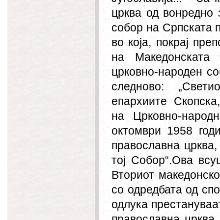
црква од вонредно 
собор на Српската п
во која, покрај пре
на Македонската 
црковно-народен со
следново: „Свети
епархиите Скопска
на Црковно-народ
октомври 1958 год
православна црква,
тој Собор“.Ова вс
Вториот македонско
со одредбата од спо
одлука престануваа
православна црква 