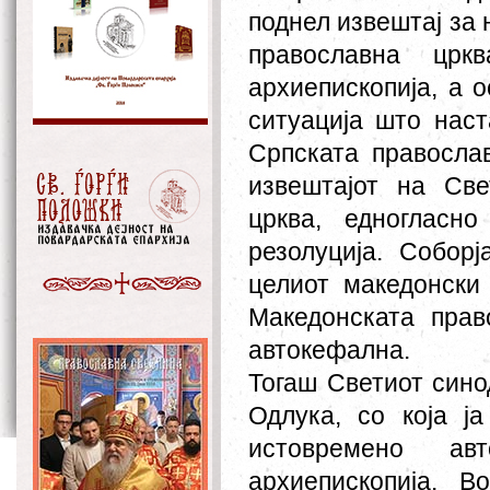
поднел извештај за 
православна црк
архиепископија, а 
ситуација што наст
Српската православ
извештајот на Св
црква, едногласн
резолуција. Собор
целиот македонски
Македонската прав
автокефална.
Тогаш Светиот сино
Одлука, со која ја
истовремено ав
архиепископија. 