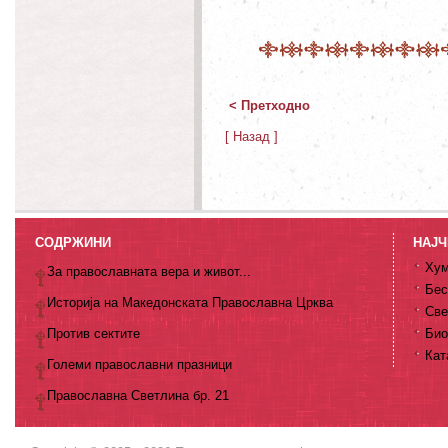
< Претходно
[ Назад ]
СОДРЖИНИ
НАЈЧ
Хум
За православната вера и живот...
Бес
Историја на Македонската Православна Црква
Све
Против сектите
Био
Кат
Големи православни празници
Православна Светлина бр. 21