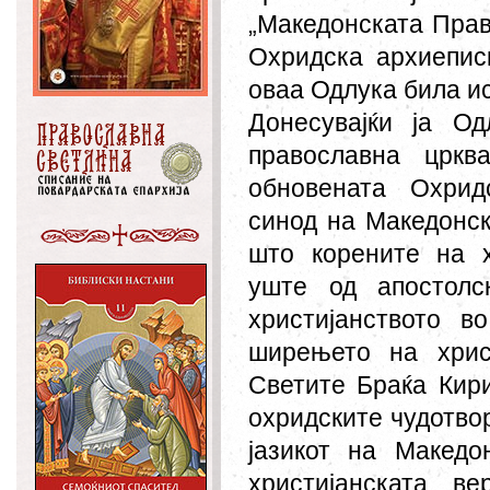
„Македонската Прав
Охридска архиеписк
оваа Одлука била и
Донесувајќи ја О
православна цркв
обновената Охридс
синод на Македонск
што корените на х
уште од апостолс
христијанството 
ширењето на хрис
Светите Браќа Кири
охридските чудотвор
јазикот на Македо
христијанската в