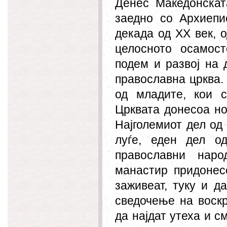
Денес Македонскат
заедно со Архиепи
декада од XX век, 
целосното осамос
подем и развој на 
православна црква.
од младите, кои 
Црквата донесоа но
Најголемиот дел од
луѓе, еден дел о
православни нар
манастир придонес
заживеат, туку и д
сведочење на воск
да најдат утеха и с