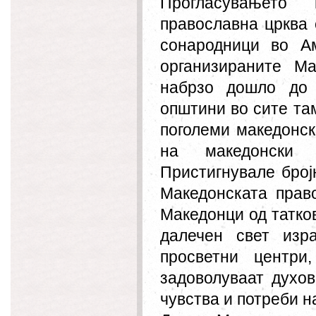
Прогласувањето
православна црква
сонародници во Ам
организираните М
набрзо дошло до 
општини во сите та
поголеми македонск
на македонски 
Пристигнувале број
Македонската прав
Македонци од татко
далечен свет изр
просветни центри
задоволуваат духов
чувства и потреби н