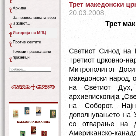
Трет македонски цр
Архива
20.03.2008.
За православната вера
Трет ма
и живот...
Историја на МПЦ
Против сектите
Светиот Синод на 
Големи православни
празници
Третиот црковно-нар
Митрополитот Досит
македонски народ, 
на Светиот Дух,
архиепископија „Све
на Соборот. Нај
дополнувањето на 
со отварање на д
Американско-кана