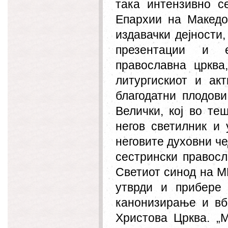
така интензивно с
Епархии на Македо
издавачки дејности
презентации и е
православна црква
литургискиот и ак
благодатни плодови
Велички, кој во те
негов светилник и 
неговите духовни че
сестрински правосл
Светиот синод на М
утврди и прибере
канонизирање и вб
Христова Црква. „