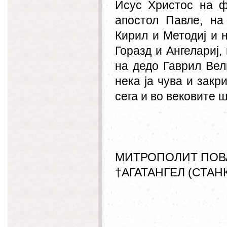
Исус Христос на ф
апостол Павле, на
Кирил и Методиј и 
Горазд и Ангелариј,
на дедо Гаврил Вел
нека ја чува и зак
сега и во вековите 
МИТРОПОЛИТ ПОВ
†АГАТАНГЕЛ (СТАН