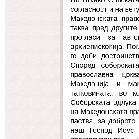
Но откако Српската
согласност и на вет
Македонската прав
таква пред другит
прогласи за авт
архиепископија. По
го доби достоинст
Според соборската
православна црк
Македонија и ма
татковината, во 
Соборската одлука 
на Македонската пр
паства, за доброто
наш Господ Исус 