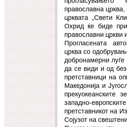
прогласувањето
православна црква, 
црквата „Свети Кл
Охрид ќе биде пр
православни цркви и
Прогласената авт
црква со одобрувањ
добронамерни луѓе 
да се види и од без
претставници на оп
Македонија и Југос
прекуокеанските 
западно-европските
претставникот на Из
Сојузот на свештени