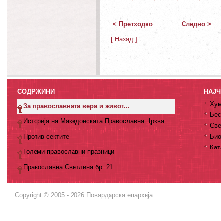
< Претходно
Следно >
[ Назад ]
СОДРЖИНИ
НАЈЧ
Хум
За православната вера и живот...
Бес
Историја на Македонската Православна Црква
Све
Против сектите
Био
Кат
Големи православни празници
Православна Светлина бр. 21
Copyright © 2005 - 2026 Повардарска епархија.