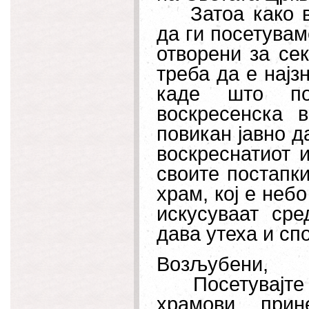
Затоа како ви
да ги посетувам
отворени за сек
треба да е најз
каде што по
воскресенска 
повикан јавно д
воскреснатиот 
своите постапки
храм, кој е неб
искусуваат сре
дава утеха и сп
Возљубени,
Посетувајте го
храмови, при