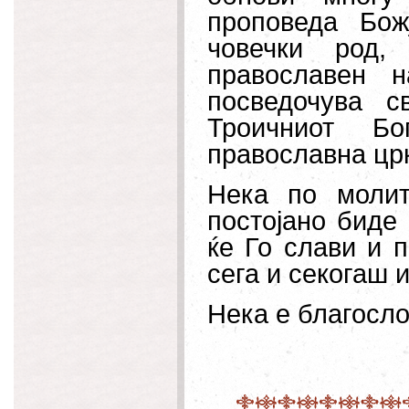
проповеда Бож
човечки род,
православен 
посведочува 
Троичниот Б
православна црк
Нека по молит
постојано биде 
ќе Го слави и п
сега и секогаш 
Нека е благосло