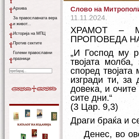
Слово на Митрополи
Архива
11.11.2024.
За православната вера
и живот...
ХРАМОТ – 
Историја на МПЦ
ПРОПОВЕДА Н
Против сектите
„И Господ му р
Големи православни
празници
твојата молба,
според твојата 
изгради ти, за
довека, и очите
сите дни.“
(3 Цар. 9,3)
Драги браќа и с
Денес, во овој