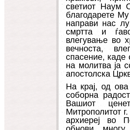
светиот Наум О
благодарете Му
направи нас лу
смртта и ѓав
влегување во 
вечноста, вл
спасение, каде
на молитва ја с
апостолска Цркв
На крај, од ов
соборна радос
Вашиот цене
Митрополитот г.
архиереј во П
обнови многу