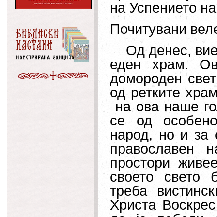
на Успението на
Почитувани вел
Од денес, вие 
еден храм. Ов
домороден свет
од ретките храм
на ова наше го
се од особен
народ, но и за
православен 
простори живе
своето свето 
треба вистинс
Христа Воскрес