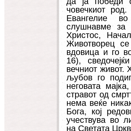
да ја победи 
човечкиот род
Евангелие во
слушнавме за 
Христос, Нача
Животворец се
вдовица и го во
16), сведочеј
вечниот живот. 
љубов го поди
неговата мајка
стравот од смрт
нема веќе никак
Бога, кој редо
учествува во л
на Светата Цркв