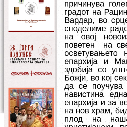
причинува голе
градот на Рацин
Вардар, во срц
споделиме радо
на овој новои
поветен на св
осветувањето 
епархија и Ма
здобија со уш
Божји, во кој се
да се поучува
навистина едн
епархија и за в
на нов храм, би
плод на наша