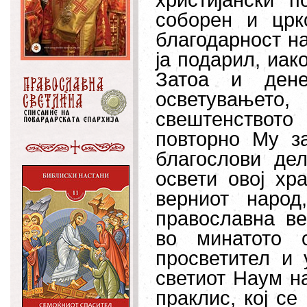
христијански п
соборен и црк
благодарност на
ја подарил, иак
Затоа и ден
осветувањето,
свештенствот
повторно Му за
благослови де
освети овој хр
верниот народ
православна ве
во минатото 
просветител и 
светиот Наум на
праклис, кој се