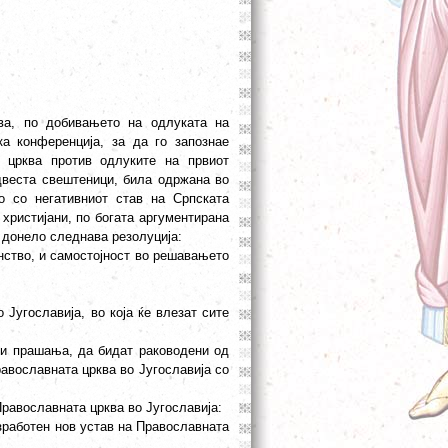
ва, по добивањето на одлуката на
а конференција, за да го запознае
 црква против одлуките на првиот
двеста свештеници, била одржана во
о со негативниот став на Српската
христијани, по богата аргументирана
 донело следнава резолуција:
нство, и самостојност во решавањето
Југославија, во која ќе влезат сите
ни прашања, да бидат раководени од
равославната црква во Југославија со
Православната црква во Југославија:
зработен нов устав на Православната