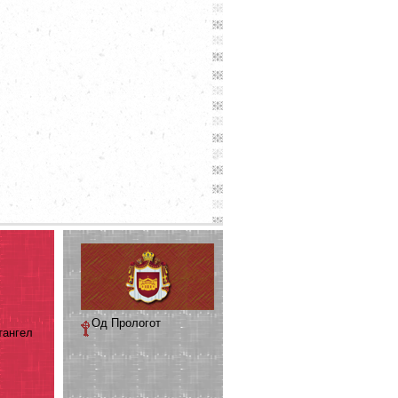
Од Прологот
тангел