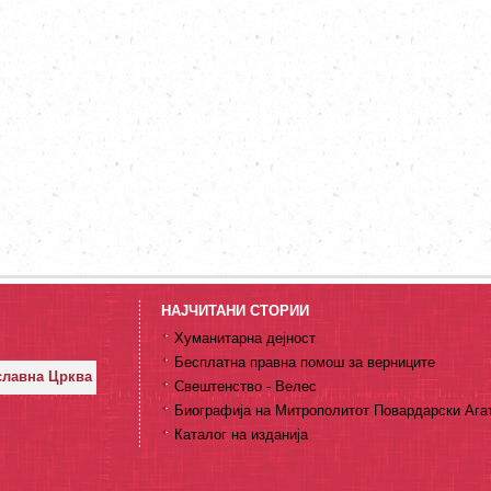
НАЈЧИТАНИ СТОРИИ
Хуманитарна дејност
Бесплатна правна помош за верниците
славна Црква
Свештенство - Велес
Биографија на Митрополитот Повардарски Ага
Каталог на изданија