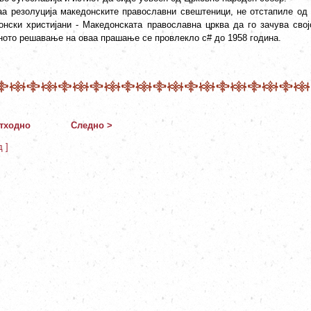
аа резолуција македонските православни свештеници, не отстапиле од
онски христијани - Македонската православна црква да го зачува свој
ното решавање на оваа прашање се провлекло с# до 1958 година.
тходно
Следно >
д ]