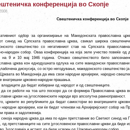
штеничка конференција во Скопје
2008.
Свештеничка конференција во Скопје
јативниот одбор за организирање на Македонската православна црк
от синод на Српската православна црква, свикал широка свештеничк
онското свештенство со негативниот став на Српската православна
но-народен собор. Оваа конференција на која зеле учество повеќе од 
е на 9 и 10 мај 1946 година. Откако свештенството било запознаен
славна црква кон еднодушната одлука на сите македонски православни 
длабочена дискусија, со остро негодување, македонското свештенство ја
 Црквата во Македонија да има свои народни архијереи, народно свеште
те внатрешни црковно-народни прашања.
, владиците да бидат избирани од народот и од свештениците.
, да се работи на тоа што поскоро да се формира Православна црква во 
славни цркви на југословенските народи врз апсолутна рамноправност.
то, црквите во републиките да бидат самостојни во внатрешните црков
 народни архијереи, кои ќе бидат членови на Архијерејскиот собор на П
ви права и задолженија.
 секоја народна црква да има по еден претставник во Светиот синод на 
, од претставниците на сите југословенски православни цркви да биде и
во Југославија и истиот да биде усвоен од Црковно-народен собор.