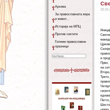
Све
Архива
20.03.
За православната вера
и живот...
Историја на МПЦ
Иници
Против сектите
Свети
макед
Големи православни
Црков
празници
Скопј
право
и про
Прво,
на си
Второ
Трето
право
Четвр
своите
еднак
Петто,
Шесто
црква 