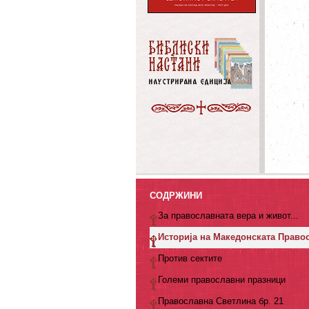
СОДРЖИНИ
За православната вера и живот...
Историја на Македонската Право
Против сектите
Големи православни празници
Православна Светлина бр. 21