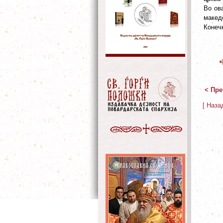
Во ов
макед
Конеч
< Пре
[ Наза