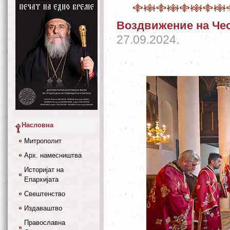
Воздвижение на Чес
27.09.2024.
Насловна
Митрополит
Арх. намесништва
Историјат на
Епархијата
Свештенство
Издаваштво
Православна