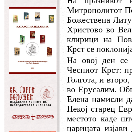
На празникот 
Митрополитот По
Божествена Литур
Христово во Вел
клирици на Пова
Крст се поклониј
На овој ден се 
Чесниот Крст: п
Голгота, и второ
во Ерусалим. Оби
Елена намисли д
Некој старец Евр
местото каде шт
царицата изјави