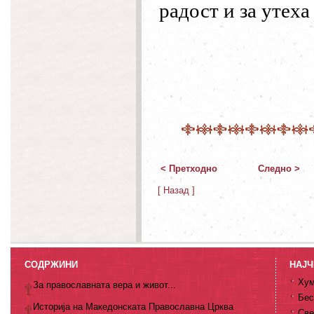
радост и за утеха
< Претходно
Следно >
[ Назад ]
СОДРЖИНИ
НАЈЧ
Хум
За православната вера и живот...
Бес
Историја на Македонската Православна Црква
Све