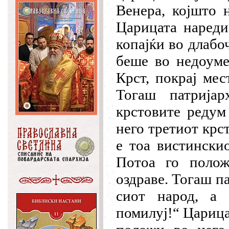
Венера, којшто 
Царицата нареди
копајќи во длабо
беше во недоуме
Крст, покрај ме
Тогаш патрија
крстовите редум 
него третиот крс
е тоа вистински
Потоа го полож
оздраве. Тогаш па
сиот народ, а 
помилуј!“ Царица