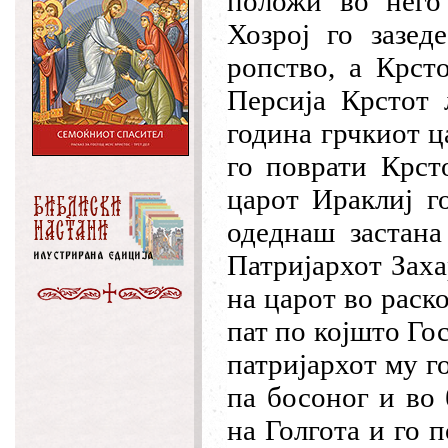
положи во него
Хозрој го зазед
ропство, а Крст
Персија Крстот 
година грчкиот ц
го поврати Крст
царот Ираклиј г
одеднаш застана
Патријархот Заха
на царот во раск
пат по којшто Го
патријархот му го
па босоног и во 
на Голгота и го 