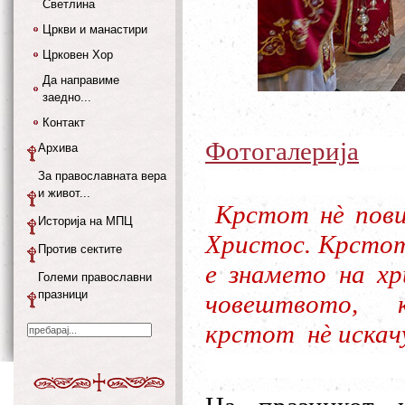
Светлина
Цркви и манастири
Црковен Хор
Да направиме
заедно...
Контакт
Фотогалерија
Архива
За православната вера
и живот...
Крстот нè пови
Историја на МПЦ
Христос. Крстот
Против сектите
е знамето на хр
Големи православни
празници
човештвото, 
крстот нè искач