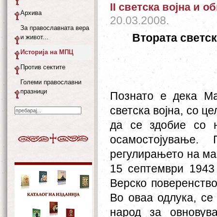
II светска војна и 
Архива
20.03.2008.
За православната вера
Втората светск
и живот...
Историја на МПЦ
Против сектите
Големи православни
празници
Познато е дека Ма
светска војна, со ц
да се здобие со 
осамостојување.
регулирањето на ма
15 септември 1943
Верско поверенство
Во оваа одлука, се
народ за овновув