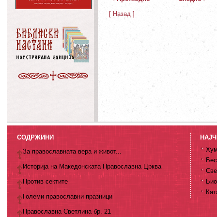
[ Назад ]
СОДРЖИНИ
НАЈЧ
Хум
За православната вера и живот...
Бес
Историја на Македонската Православна Црква
Све
Против сектите
Био
Кат
Големи православни празници
Православна Светлина бр. 21