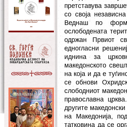
претставува заврше
со своја независн
Веднаш по форми
ослободената терит
одржан Првиот св
едногласни решени
иднина за црков
македонското свешт
на која и да е туѓи
се обнови Охридск
слободниот македон
православна црква
другите македонски
на Македонија, под
татковина да се ор