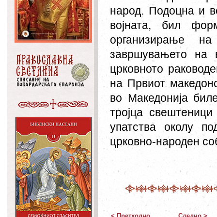
народ. Подоцна и в
војната, бил фор
организирање на
завршувањето на в
црковното раководе
на Првиот македонс
во Македонија бил
тројца свештеници
упатства околу по
црковно-народен со
< Претходно
Следно >