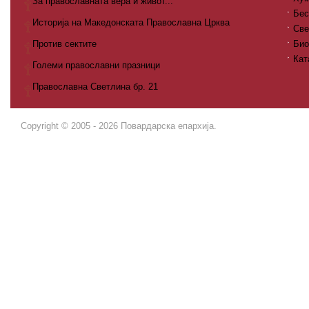
За православната вера и живот...
Бес
Историја на Македонската Православна Црква
Све
Против сектите
Био
Кат
Големи православни празници
Православна Светлина бр. 21
Copyright © 2005 - 2026 Повардарска епархија.