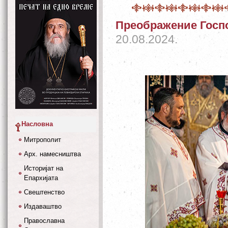
Преображение Госп
20.08.2024.
Насловна
Митрополит
Арх. намесништва
Историјат на
Епархијата
Свештенство
Издаваштво
Православна