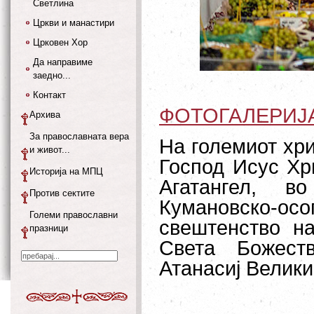
Светлина
Цркви и манастири
Црковен Хор
Да направиме
заедно...
Контакт
ФОТОГАЛЕРИЈ
Архива
За православната вера
На големиот хр
и живот...
Господ Исус Хр
Историја на МПЦ
Агатангел, в
Против сектите
Кумановско-о
Големи православни
свештенство на
празници
Света Божест
Атанасиј Велики