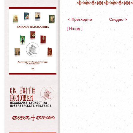
< Претходно
Следно >
[ Назад ]