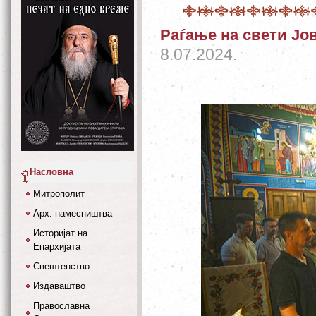
Раѓање на свети Јо
8.07.2024.
Насловна
Митрополит
Арх. намесништва
Историјат на
Епархијата
Свештенство
Издаваштво
Православна