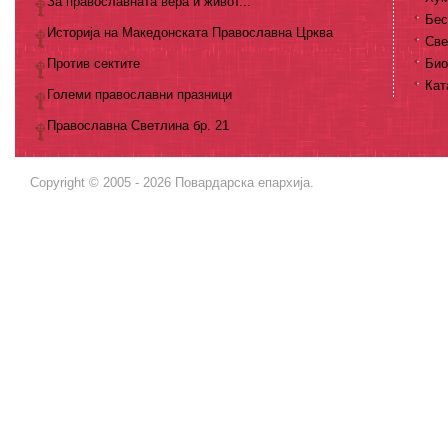
За православната вера и живот...
Бес
Историја на Македонската Православна Црква
Све
Против сектите
Био
Кат
Големи православни празници
Православна Светлина бр. 21
Copyright © 2005 - 2026 Повардарска епархија.