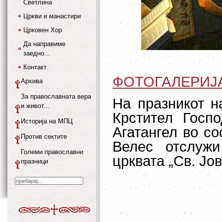
Светлина
Цркви и манастири
Црковен Хор
Да направиме
заедно...
Контакт
ФОТОГАЛЕРИЈ
Архива
За православната вера
На празникот н
и живот...
Крстител Госпо
Историја на МПЦ
Агатангел во с
Против сектите
Велес отслужи
Големи православни
црквата „Св. Јо
празници