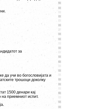
уни.
андидатот за
е да учи во богословијата и
натските трошоци доколку
тат 1500 денари кај
о на приемниот испит.
ја.