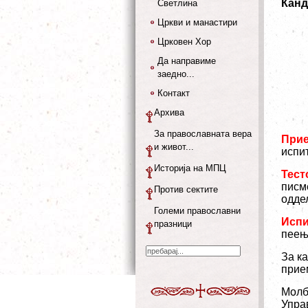
Канд
Светлина
Цркви и манастири
Црковен Хор
Да направиме
заедно...
Контакт
Архива
За православната вера
Прие
и живот...
испи
Историја на МПЦ
Тест
писме
Против сектите
одде
Големи православни
Испи
празници
пеењ
За к
прие
Молб
Управ