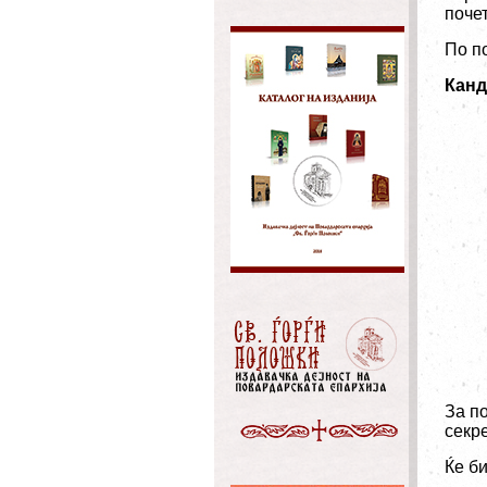
почет
По по
Канд
За п
секр
Ќе би