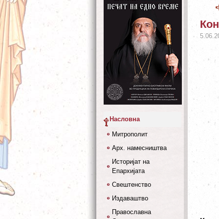
Кон
5.06.2
Насловна
Митрополит
Арх. намесништва
Историјат на
Епархијата
Свештенство
Издаваштво
Православна