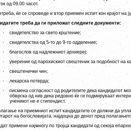
ок од 09.00 часот.
треба, ќе се спроведе и втор приемен испит кон крајот на ј
идатите треба да ги приложат следните документи:
·
свидетелство за свето крштение;
·
свидетелства од 5-то до 9-то одделение;
·
благослов од надлежниот архиереј;
·
уверение од парохискиот свештеник за подобност на к
·
свештенички чин;
·
лекарска потврда;
·
писмена согласност од родителите дека кандидатот мож
обврска од нив дека редовно ќе ги подмируваат интер
ученикот не е стипендист.
олагање на приемниот испит кандидатите се должни да упла
етарот на богословијата, најдоцна до денот пред полагањет
дат примени најмногу по тројца кандидати од секоја епархи