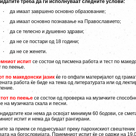
идатите треба да ги исполнуваат следните услови:
·
да имаат завршено основно образование;
·
да имаат основно познавање на Православието;
·
да се телесно и душевно здрави;
·
да не се постари од 18 години;
·
да не се женети.
мниот испит
се состои од писмена работа и тест по македо
т по пеење.
от по македонски јазик
ќе го опфати материјалот од грамат
ната работа ќе биде на тема од литературата или од лектир
ление.
тот по пеење
се состои од проверка на музичките способн
е на музичката скала и песни.
андидатите кои нема да освојат минимум 60 бодови, се смет
мниот испит и нема да бидат рангирани.
ите за прием се поднесуваат преку парохискиот свештеник
ата на богословијата. Приемниот испит ќе се одржи на 19.0