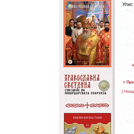
Упис
< Пре
[ Наза