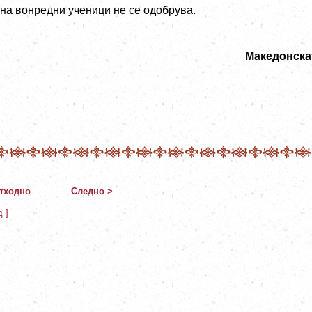
 на вонредни ученици не се одобрува.
Македонска
тходно
Следно >
д ]