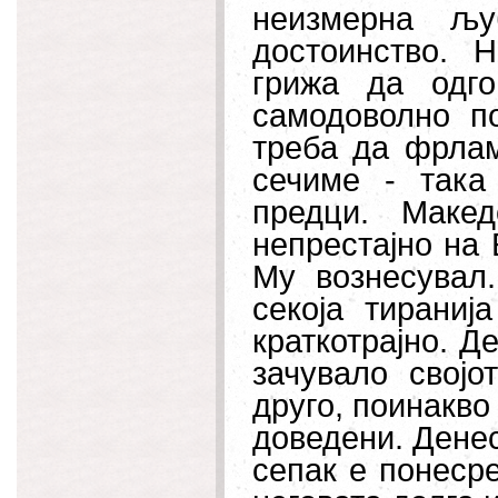
неизмерна љу
достоинство. 
грижа да одго
самодоволно п
треба да фрлам
сечиме - така
предци. Макед
непрестајно на
Му вознесувал
секоја тираниј
краткотрајно. Де
зачувало својо
друго, поинакво
доведени. Денес
сепак е понесре