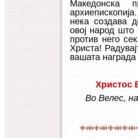
Македонска п
архиепископија
нека создава 
овој народ што 
против него се
Христа! Радувај
вашата награда 
Христос 
Во Велес, н