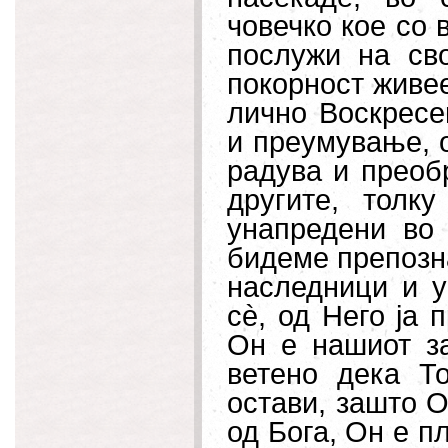
човечко кое со 
послужи на сво
покорност живее
лично Воскресе
и преумување, о
радува и преоб
другите, толк
унапредени во 
бидеме препозна
наследници и у
с
è
, од Него ја 
Он е нашиот за
ветено дека Т
остави, зашто О
од Бога, Он е пл