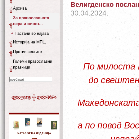
Велигденско послан
Архива
30.04.2024.
За православната
вера и живот...
Настани во најава
Историја на МПЦ
Против сектите
Големи православни
По милоста 
празници
до свеште
Македонската 
а по повод Во