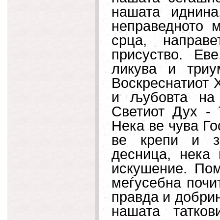
нашата иднина
неправедното м
срца, направ
присуство. Ев
ликува и триу
Воскреснатиот Х
и љубовта на
Светиот Дух -
Нека ве чува Го
ве крепи и з
десница, нека
искушение. Пом
меѓусебна почит
правда и добрин
нашата татко