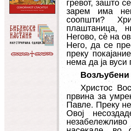
гревот, зашто с
зарем има не
соопшти? Хр
плаштаница, 
Негово, с
è
на ов
Него, да се пре
преку покајани
нема да ја вуси 
Возљубени 
Христос Вос
првина за умрен
Павле. Преку не
Овој несоздад
незабележлив
насекаде, во 