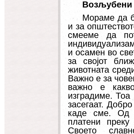
Возљубени 
Мораме да б
и за општествот
смееме да по
индивидуализам
и осамен во св
за својот бли
животната среди
Важно е за чове
важно е какв
изградиме. Тоа
засегаат. Добро
каде сме. Од 
платени преку
Своето славн