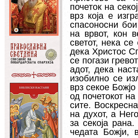
почеток на секо
врз која е изгр
спасоносни бои 
на врвот, кон 
светот, нека се
дека Христос Сп
се погази грево
адот, дека нас
изобилно се изл
врз секое Божјо
од почетокот на 
сите. Воскресна
на духот, а Нег
за секоја рана.
чедата Божји, 