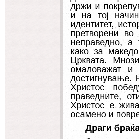
држи и покрепу
и на тој начи
идентитет, исто
претворени во 
неправедно, а
како за македо
Црквата. Мноз
омаловажат и 
достигнување. 
Христос побе
праведните, от
Христос е жива
осамено и повр
Драги браќа