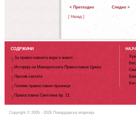
< Претходно
Следно >
[ Назад ]
СОДРЖИНИ
НАЈЧ
Хум
За православната вера и живот...
Бес
Историја на Македонската Православна Црква
Све
Против сектите
Био
Кат
Големи православни празници
Православна Светлина бр. 21
Copyright © 2005 - 2026 Повардарска епархија.