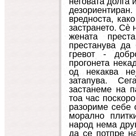
неговата долга 
дезориентиран
вредноста, как
застрането. С
è
н
жената прест
престанува да 
гревот - добр
прогонета некад
од некаква не
затапува. Се
застанеме на п
тоа час поскоро
разориме себе 
морално плитк
народ нема друг
да се потпре на