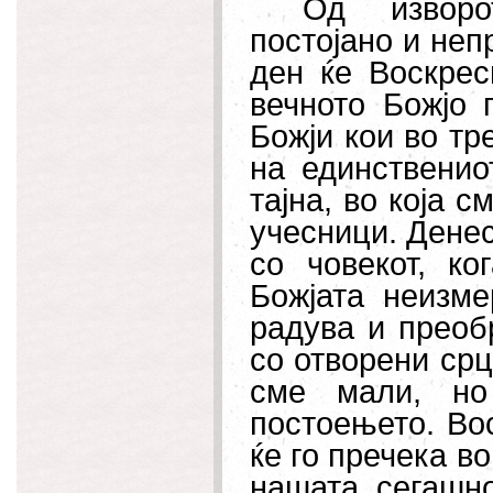
Од изворо
постојано и неп
ден ќе В
оскрес
вечното Божјо 
Божји кои во тр
на единственио
тајна, во која 
учесници. Денес
со човекот, к
Божјата неизме
радува и преоб
со отворени срц
сме мали, но
постоењето. Во
ќе го пречека во
нашата сегашно