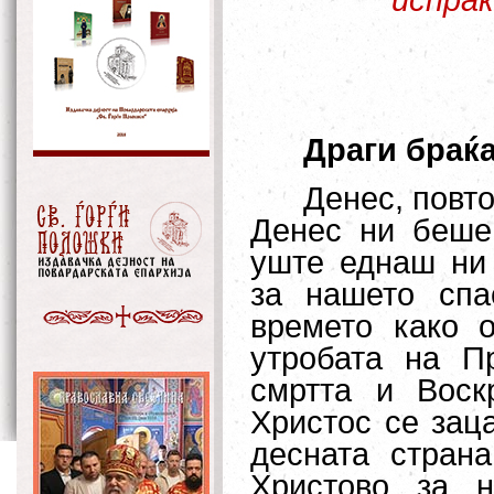
испраќ
Драги браќа
Денес, повт
Денес ни беше
уште еднаш ни
за нашето спа
времето како 
утробата на П
смртта и Воск
Христос се зац
десната страна
Христово за н