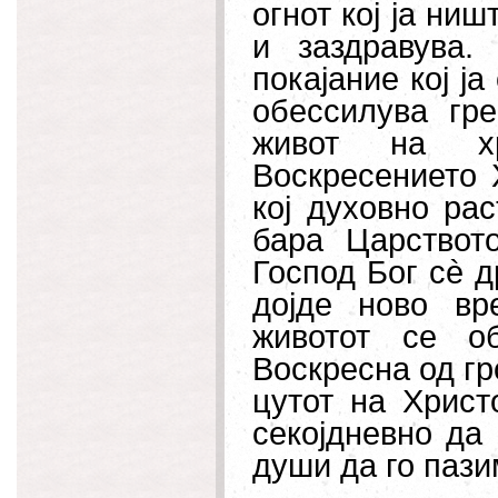
огнот кој ја ни
и заздравува
покајание кој ја
обессилува гре
живот на хр
Воскресението Х
кој духовно рас
бара Царствот
Господ Бог с
è
др
дојде ново вр
животот се о
Воскресна од гро
цутот на Христ
секојдневно да 
души да го пази